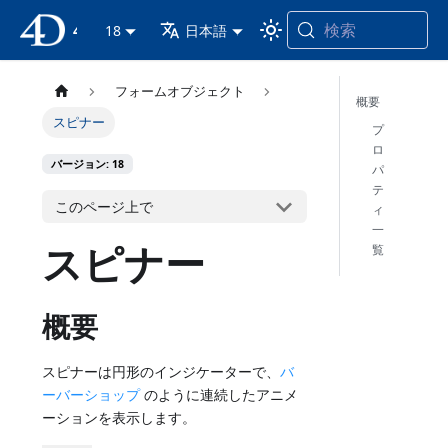
検索
4D ドキュメンテーション
18
日本語
フォームオブジェクト
概要
スピナー
プ
ロ
バージョン: 18
パ
テ
このページ上で
ィ
一
スピナー
覧
概要
スピナーは円形のインジケーターで、
バ
ーバーショップ
のように連続したアニメ
ーションを表示します。