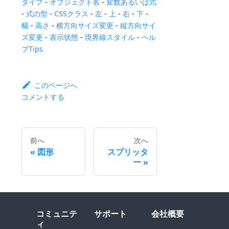
タイプ
-
オブジェクト名
-
変数あるいは式
-
式の型
-
CSSクラス
-
左
-
上
-
右
-
下
-
幅
-
高さ
-
横方向サイズ変更
-
縦方向サイ
ズ変更
-
表示状態
-
境界線スタイル
-
ヘル
プTips
このページへ
コメントする
前へ
次へ
図形
スプリッタ
ー
コミュニテ
サポート
会社概要
ィ