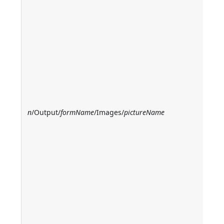
n
/Output/
formName
/Images/
pictureName