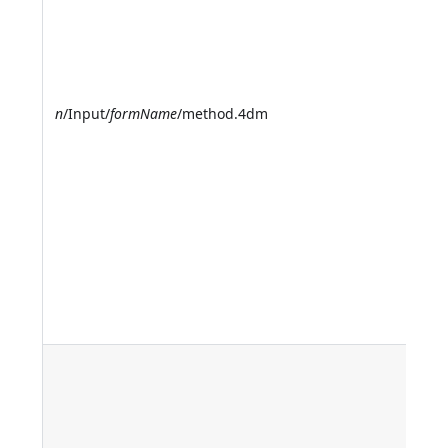
n
/Input/
formName
/method.4dm