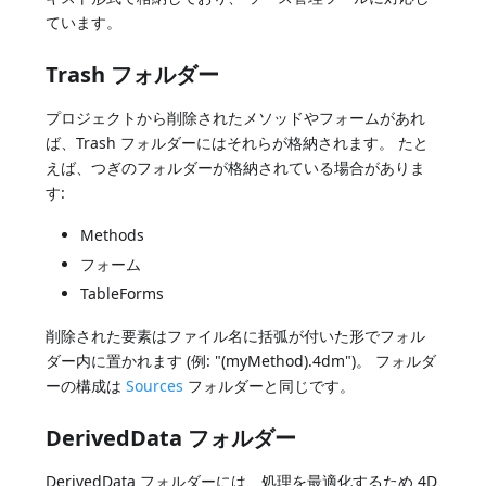
ています。
Trash フォルダー
プロジェクトから削除されたメソッドやフォームがあれ
ば、Trash フォルダーにはそれらが格納されます。 たと
えば、つぎのフォルダーが格納されている場合がありま
す:
Methods
フォーム
TableForms
削除された要素はファイル名に括弧が付いた形でフォル
ダー内に置かれます (例: "(myMethod).4dm")。 フォルダ
ーの構成は
Sources
フォルダーと同じです。
DerivedData フォルダー
DerivedData フォルダーには、処理を最適化するため 4D