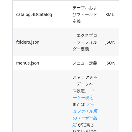
テーブルおよ
catalog.4DCatalog
びフィールド
XML
定義
エクスプロ
folders.json
ーラーフォル
JSON
ダー定義
menus.json
メニュー定義
JSON
ストラクチャ
ー
データベー
ス設定。
ユ
ーザー設定
または
デー
タファイル用
のユーザー設
定
が定義さ
れている場合