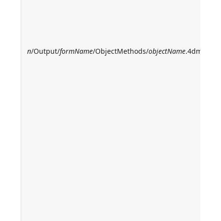
n
/Output/
formName
/ObjectMethods/
objectName
.4dm
(1