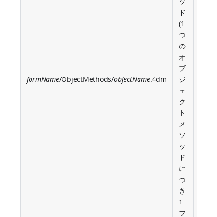
ッ
ド
(1
つ
の
オ
ブ
formName
/ObjectMethods/
objectName
.4dm
ジ
text
ェ
ク
ト
メ
ソ
ッ
ド
に
つ
き
1
フ