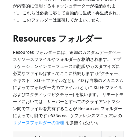
が内部的に使用するキャッシュデーターが格納されま
す。 これらは必要に応じて自動的に生成・再生成されま
す。 このフォルダーは無視してかまいません。
Resources フォルダー
Resources フォルダーには、追加のカスタムデータベー
スリソースファイルやフォルダーが格納されます。 アプ
リケーションインターフェースの翻訳やカスタマイズに
必要なファイルはすべてここに格納します (ピクチャー、
テキスト、XLIFF ファイルなど)。 4D は自動のメカニズム
によってフォルダー内のファイル (とくに XLIFF ファイル
およびスタティックピクチャー) を扱います。 リモートモ
ードにおいては、サーバーとすべてのクライアントマシ
ン間でファイルを共有することが Resources フォルダー
によって可能です (
4D Server リファレンスマニュアル
の
リソースフォルダーの管理
を参照ください)。