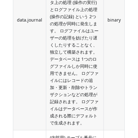
タ上の処理 (操作の実行)
とログファイル上の処理
(操作の記録) という 2つ
data.journal
binary
の処理が同時に発生しま
す。 ログファイルはユー
ザーの処理を妨げたり遅
くしたりすることなく、
独立して構築されます。
データベースは 1つのロ
グファイルしか同時に使
用できません。 ログファ
イルにはレコードの追
加・更新・削除やトラン
ザクションなどの処理が
記録されます。 ログファ
イルはデータベースが作
成される際にデフォルト
で生成されます。
(内部用) テーブル番号に