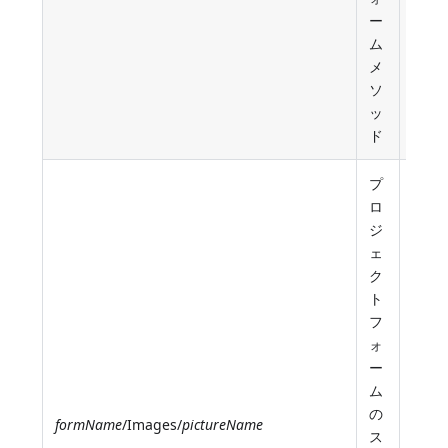
ー
ム
メ
ソ
ッ
ド
プ
ロ
ジ
ェ
ク
ト
フ
ォ
ー
ム
の
formName
/Images/
pictureName
pictu
ス