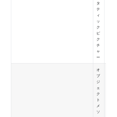
タ
テ
ィ
ッ
ク
ピ
ク
チ
ャ
ー
オ
ブ
ジ
ェ
ク
ト
メ
ソ