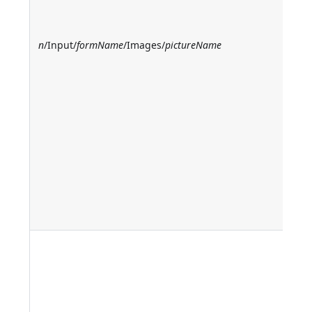
n
/Input/
formName
/Images/
pictureName