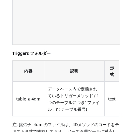
1
ル
Triggers フォルダー
形
内容
説明
式
データベース内で定義され
ているトリガーメソッド ( 1
table_
n
.4dm
text
つのテーブルにつき1ファイ
ル；n: テーブル番号)
注:
拡張子 .4dm のファイルは、4Dメソッドのコードをテ
キスト形式で格納しており、 ソース管理ツールに対応し