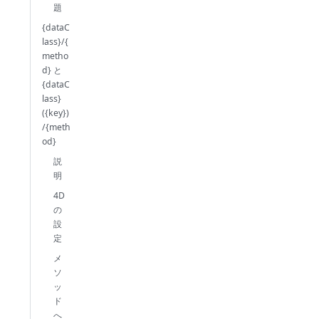
題
{dataC
lass}/{
metho
d} と
{dataC
lass}
({key})
/{meth
od}
説
明
4D
の
設
定
メ
ソ
ッ
ド
へ