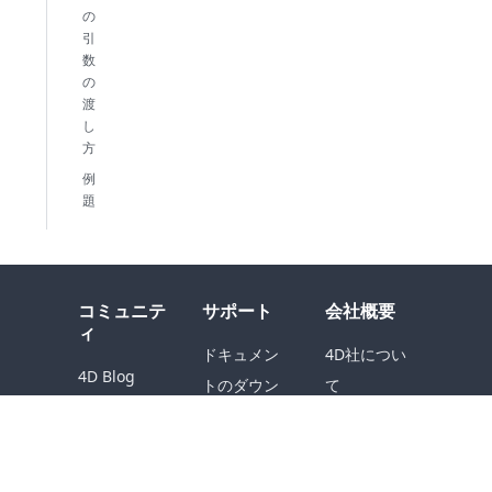
の
引
数
の
渡
し
方
例
題
コミュニテ
サポート
会社概要
ィ
ドキュメン
4D社につい
4D Blog
トのダウン
て
4D Forum
ロード
コンタクト
Facebook
Learn 4D
世界中の4D
X
4D Doc
Careers