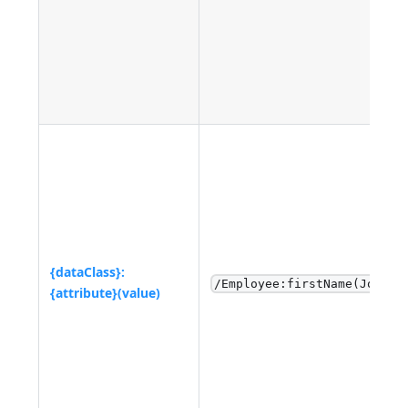
{dataClass}:
/Employee:firstName(John)
{attribute}(value)