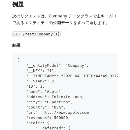
例題
次のリクエストは、Company データクラスで主キーが 1
であるエンティティの公開データをすべて返します。
GET /rest/Company(1)
結果
:
{
    "__entityModel": "Company",
    "__KEY": "1",
    "__TIMESTAMP": "2020-04-10T10:44:49.927Z",
    "__STAMP": 2,
    "ID": 1,
    "name": "Apple",
    "address": Infinite Loop,
    "city": "Cupertino",
    "country": "USA",
    "url": http://www.apple.com,
    "revenues": 500000,
    "staff": {
        "__deferred": {