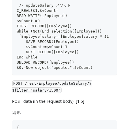
 // updateSalary メソッド  
C_REAL($1;$vCount)
READ WRITE([Employee])
$vCount:=0
FIRST RECORD([Employee])
While (Not(End selection([Employee]))  
 [Employee]salary:=[Employee]salary * $1
    SAVE RECORD([Employee])
    $vCount:=$vCount+1
    NEXT RECORD([Employee])
End while 
UNLOAD RECORD([Employee])
$0:=New object("updates";$vCount)
POST /rest/Employee/updateSalary/?
$filter="salary<1500"
POST data (in the request body): [1.5]
結果:
{