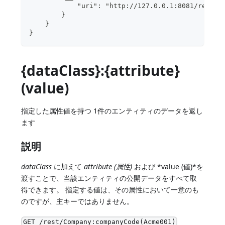
            "uri": "http://127.0.0.1:8081/rest/C
        }
    }
}
{dataClass}:{attribute}
(value)
指定した属性値を持つ 1件のエンティティのデータを返し
ます
説明
dataClass
に加えて
attribute (属性)
および *value (値)*を
渡すことで、当該エンティティの公開データをすべて取
得できます。 指定する値は、その属性において一意のも
のですが、主キーではありません。
GET /rest/Company:companyCode(Acme001)