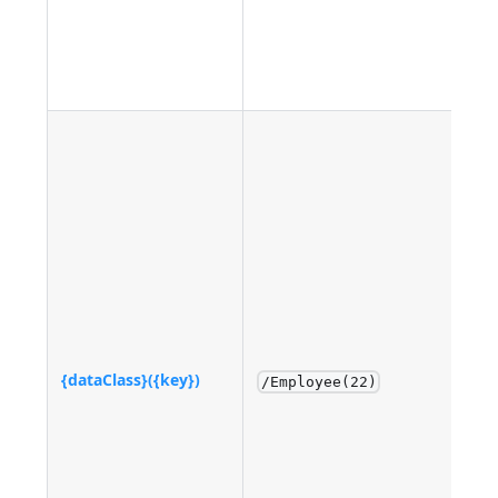
{dataClass}({key})
/Employee(22)