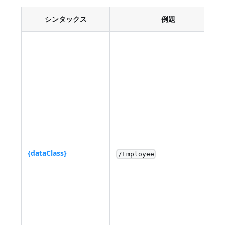
シンタックス
例題
{dataClass}
/Employee