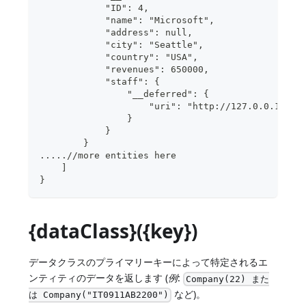
            "ID": 4,
            "name": "Microsoft",
            "address": null,
            "city": "Seattle",
            "country": "USA",
            "revenues": 650000,
            "staff": {
                "__deferred": {
                    "uri": "http://127.0.0.1:808
                }
            }
        }
.....//more entities here 
    ]
}
{dataClass}({key})
データクラスのプライマリーキーによって特定されるエ
ンティティのデータを返します (
例
:
Company(22) また
など)。
は Company("IT0911AB2200")