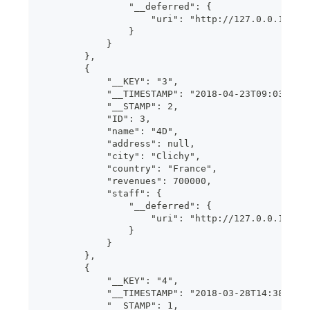
                "__deferred": {
                    "uri": "http://127.0.0.1:808
                }
            }
        },
        {
            "__KEY": "3",
            "__TIMESTAMP": "2018-04-23T09:03:49.
            "__STAMP": 2,
            "ID": 3,
            "name": "4D",
            "address": null,
            "city": "Clichy",
            "country": "France",
            "revenues": 700000,
            "staff": {
                "__deferred": {
                    "uri": "http://127.0.0.1:808
                }
            }
        },
        {
            "__KEY": "4",
            "__TIMESTAMP": "2018-03-28T14:38:07.
            "__STAMP": 1,