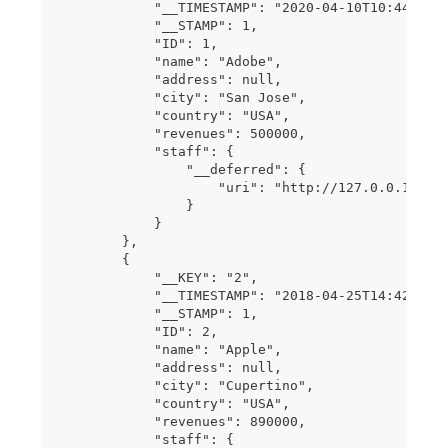
            "__TIMESTAMP": "2020-04-10T10:44:49.
            "__STAMP": 1,
            "ID": 1,
            "name": "Adobe",
            "address": null,
            "city": "San Jose",
            "country": "USA",
            "revenues": 500000,
            "staff": {
                "__deferred": {
                    "uri": "http://127.0.0.1:808
                }
            }
        },
        {
            "__KEY": "2",
            "__TIMESTAMP": "2018-04-25T14:42:18.
            "__STAMP": 1,
            "ID": 2,
            "name": "Apple",
            "address": null,
            "city": "Cupertino",
            "country": "USA",
            "revenues": 890000,
            "staff": {