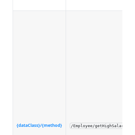
{dataClass}/{method}
/Employee/getHighSalaries