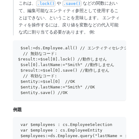
これは、
や
などの関数におい
.lock()
.save()
て、編集可能なエンティティ参照として使用するこ
とはできない、ということを意味します。 エンティ
ティを操作するには、戻り値を変数などの代入可能
な式に割り当てる必要があります。 例:
 $sel:=ds.Employee.all() // エンティティセレクショ
  // 無効なコード: 
$result:=$sel[0].lock() //動作しません
 $sel[0].lastName:="Smith" //動作しません
 $result:=$sel[0].save() //動作しません
  // 有効なコード:
 $entity:=$sel[0]  //OK
 $entity.lastName:="Smith" //OK
 $entity.save() //OK
例題
 var $employees : cs.EmployeeSelection
 var $employee : cs.EmployeeEntity
 $employees:=ds.Employee.query("lastName = :1";"