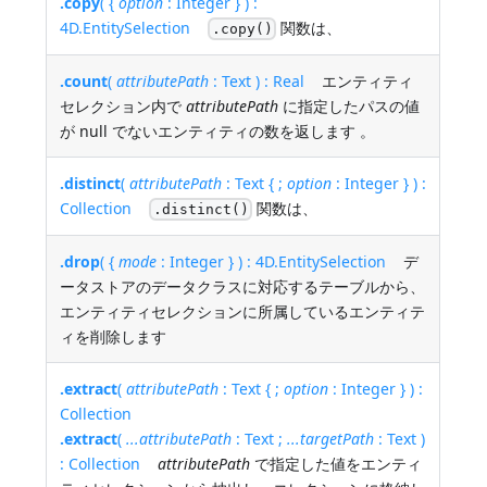
.copy
( {
option
: Integer } ) :
4D.EntitySelection
関数は、
.copy()
.count
(
attributePath
: Text ) : Real
エンティティ
セレクション内で
attributePath
に指定したパスの値
が null でないエンティティの数を返します 。
.distinct
(
attributePath
: Text { ;
option
: Integer } ) :
Collection
関数は、
.distinct()
.drop
( {
mode
: Integer } ) : 4D.EntitySelection
デ
ータストアのデータクラスに対応するテーブルから、
エンティティセレクションに所属しているエンティテ
ィを削除します
.extract
(
attributePath
: Text { ;
option
: Integer } ) :
Collection
.extract
(
...attributePath
: Text ;
...targetPath
: Text )
: Collection
attributePath
で指定した値をエンティ