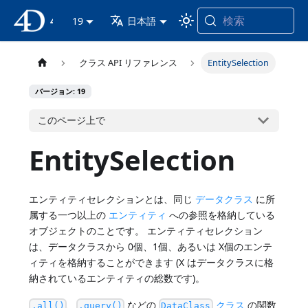
検索
4D ドキュメンテーション
19
日本語
クラス API リファレンス
EntitySelection
バージョン: 19
このページ上で
EntitySelection
エンティティセレクションとは、同じ
データクラス
に所
属する一つ以上の
エンティティ
への参照を格納している
オブジェクトのことです。 エンティティセレクション
は、データクラスから 0個、1個、あるいは X個のエンテ
ィティを格納することができます (X はデータクラスに格
納されているエンティティの総数です)。
、
などの
クラス
の関数
.all()
.query()
DataClass