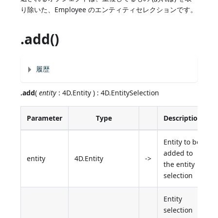
り除いた、Employee のエンティティセレクションです。
.add()
履歴
.add
(
entity
: 4D.Entity ) : 4D.EntitySelection
Parameter
Type
Description
Entity to be
added to
entity
4D.Entity
->
the entity
selection
Entity
selection