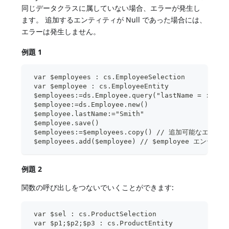
同じデータクラスに属していない場合、エラーが発生し
ます。 追加するエンティティが Null であった場合には、
エラーは発生しません。
例題 1
 var $employees : cs.EmployeeSelection
 var $employee : cs.EmployeeEntity
 $employees:=ds.Employee.query("lastName =
 $employee:=ds.Employee.new()
 $employee.lastName:="Smith"
 $employee.save()
 $employees:=$employees.copy() // 追加可能
 $employees.add($employee) // $employee 
例題 2
関数の呼び出しをつないでいくことができます:
 var $sel : cs.ProductSelection
 var $p1;$p2;$p3 : cs.ProductEntity