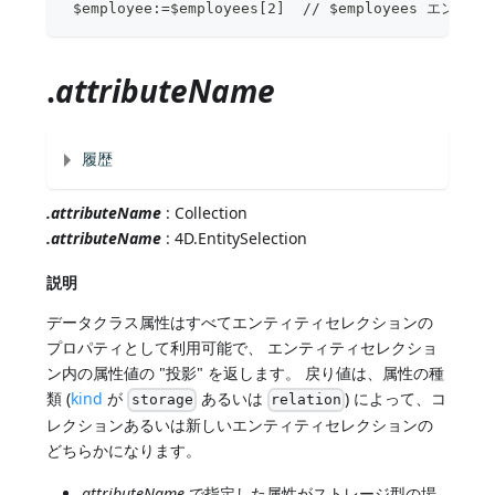
 $employee:=$employees[2]  // $employ
.
attributeName
履歴
.attributeName
: Collection
.attributeName
: 4D.EntitySelection
説明
データクラス属性はすべてエンティティセレクションの
プロパティとして利用可能で、 エンティティセレクショ
ン内の属性値の "投影" を返します。 戻り値は、属性の種
類 (
kind
が
あるいは
) によって、コ
storage
relation
レクションあるいは新しいエンティティセレクションの
どちらかになります。
attributeName
で指定した属性がストレージ型の場