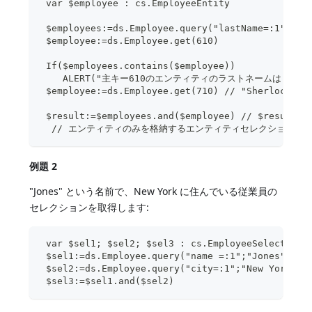
 var $employee : cs.EmployeeEntity
 $employees:=ds.Employee.query("lastName=:1";"H@
 $employee:=ds.Employee.get(610)
 If($employees.contains($employee))
    ALERT("主キー610のエンティティのラストネームは H で始まります
 $employee:=ds.Employee.get(710) // "Sherlock 
 $result:=$employees.and($employee) // $result
  // エンティティのみを格納するエンティティセレクション。
例題 2
"Jones" という名前で、New York に住んでいる従業員の
セレクションを取得します:
 var $sel1; $sel2; $sel3 : cs.EmployeeSelection
 $sel1:=ds.Employee.query("name =:1";"Jones")
 $sel2:=ds.Employee.query("city=:1";"New York")
 $sel3:=$sel1.and($sel2)