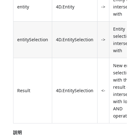
entity
4D.Entity
->
intersect
with
Entity
selection to
entitySelection
4D.EntitySelection
->
intersect
with
New entity
selection
with the
result of
Result
4D.EntitySelection
<-
intersection
with logical
AND
operator
説明