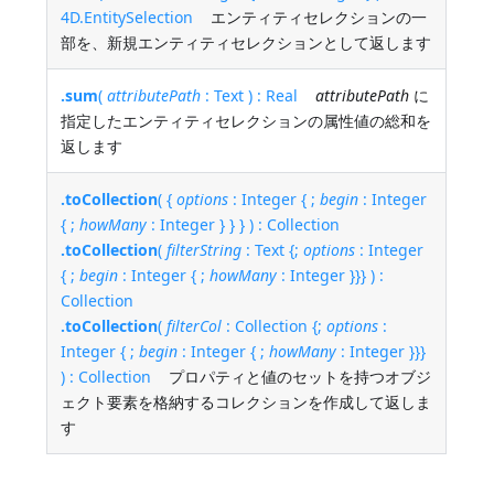
4D.EntitySelection
エンティティセレクションの一
部を、新規エンティティセレクションとして返します
.sum
(
attributePath
: Text ) : Real
attributePath
に
指定したエンティティセレクションの属性値の総和を
返します
.toCollection
( {
options
: Integer { ;
begin
: Integer
{ ;
howMany
: Integer } } } ) : Collection
.toCollection
(
filterString
: Text {;
options
: Integer
{ ;
begin
: Integer { ;
howMany
: Integer }}} ) :
Collection
.toCollection
(
filterCol
: Collection {;
options
:
Integer { ;
begin
: Integer { ;
howMany
: Integer }}}
) : Collection
プロパティと値のセットを持つオブジ
ェクト要素を格納するコレクションを作成して返しま
す