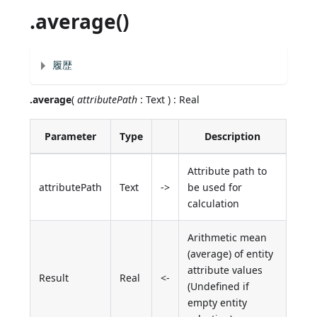
.average()
履歴
.average
(
attributePath
: Text ) : Real
Parameter
Type
Description
Attribute path to
attributePath
Text
->
be used for
calculation
Arithmetic mean
(average) of entity
attribute values
Result
Real
<-
(Undefined if
empty entity