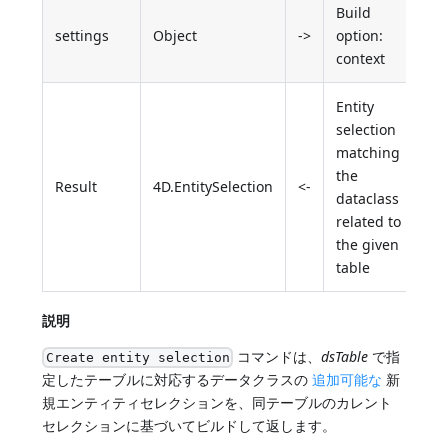
Build
settings
Object
->
option:
context
Entity
selection
matching
the
Result
4D.EntitySelection
<-
dataclass
related to
the given
table
説明
コマンドは、
dsTable
で指
Create entity selection
定したテーブルに対応するデータクラスの
追加可能な
新
規エンティティセレクションを、同テーブルのカレント
セレクションに基づいてビルドして返します。