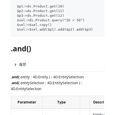
 $p1:=ds.Product.get(10)
 $p2:=ds.Product.get(11)
 $p3:=ds.Product.get(12)
 $sel:=ds.Product.query("ID > 50")
 $sel:=$sel.copy()
 $sel:=$sel.add($p1).add($p2).add($p3)
.and()
履歴
.and
(
entity
: 4D.Entity ) : 4D.EntitySelection
.and
(
entitySelection
: 4D.EntitySelection ) :
4D.EntitySelection
Parameter
Type
Description
Entity to