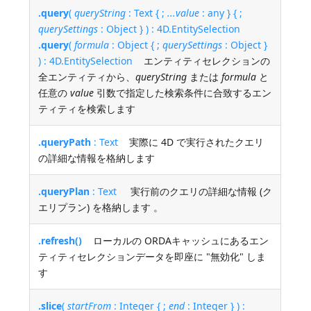
.query
(
queryString
: Text { ;
...value
: any } { ;
querySettings
: Object } ) : 4D.EntitySelection
.query
(
formula
: Object { ;
querySettings
: Object }
) : 4D.EntitySelection
エンティティセレクションの
全エンティティから、
queryString
または
formula
と
任意の
value
引数で指定した検索条件に合致するエン
ティティを検索します
.queryPath
: Text
実際に 4D で実行されたクエリ
の詳細な情報を格納します
.queryPlan
: Text
実行前のクエリの詳細な情報 (ク
エリプラン) を格納します 。
.refresh()
ローカルの ORDAキャッシュにあるエン
ティティセレクションデータを即座に "無効化" しま
す
.slice
(
startFrom
: Integer { ;
end
: Integer } ) :