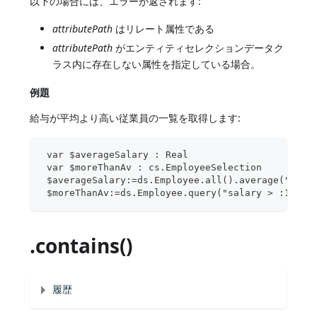
以下の場合には、エラーが返されます:
attributePath
はリレート属性である
attributePath
がエンティティセレクションデータク
ラス内に存在しない属性を指定している場合。
例題
給与が平均より高い従業員の一覧を取得します:
 var $averageSalary : Real
 var $moreThanAv : cs.EmployeeSelection
 $averageSalary:=ds.Employee.all().average("sala
 $moreThanAv:=ds.Employee.query("salary > :1";$a
.contains()
履歴