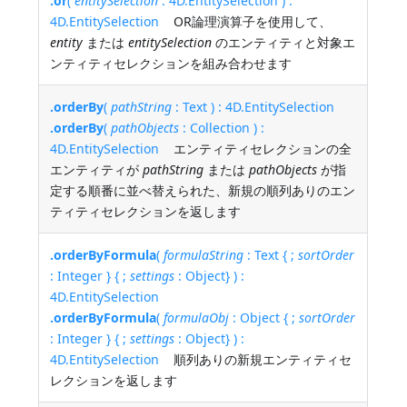
.or
(
entitySelection
: 4D.EntitySelection ) :
4D.EntitySelection
OR論理演算子を使用して、
entity
または
entitySelection
のエンティティと対象エ
ンティティセレクションを組み合わせます
.orderBy
(
pathString
: Text ) : 4D.EntitySelection
.orderBy
(
pathObjects
: Collection ) :
4D.EntitySelection
エンティティセレクションの全
エンティティが
pathString
または
pathObjects
が指
定する順番に並べ替えられた、新規の順列ありのエン
ティティセレクションを返します
.orderByFormula
(
formulaString
: Text { ;
sortOrder
: Integer } { ;
settings
: Object} ) :
4D.EntitySelection
.orderByFormula
(
formulaObj
: Object { ;
sortOrder
: Integer } { ;
settings
: Object} ) :
4D.EntitySelection
順列ありの新規エンティティセ
レクションを返します