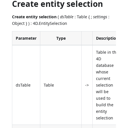
Create entity selection
Create entity selection
(
dsTable
: Table { ;
settings
:
Object } ) : 4D.EntitySelection
Parameter
Type
Description
Table in the
4D
database
whose
current
dsTable
Table
->
selection
will be
used to
build the
entity
selection