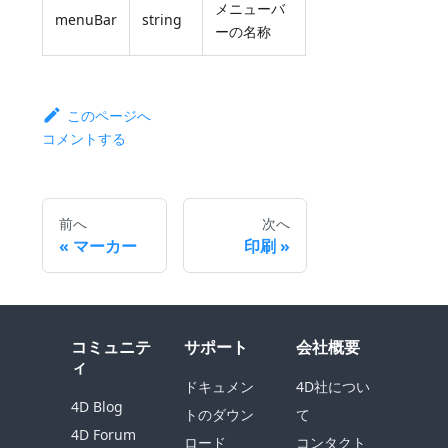
メニューバ
menuBar
string
ーの名称
このページへ
コメントする
前へ
次へ
マーカー
印刷
コミュニテ
サポート
会社概要
ィ
ドキュメン
4D社につい
4D Blog
トのダウン
て
4D Forum
ロード
コンタクト