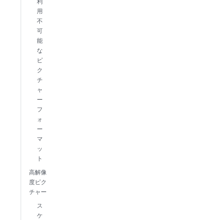
利
用
不
可
能
な
ピ
ク
チ
ャ
ー
フ
ォ
ー
マ
ッ
ト
高解像
度ピク
チャー
ス
ケ