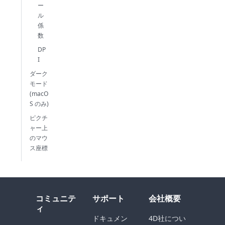
ー
ル
係
数
DP
I
ダーク
モード
(macO
S のみ)
ピクチ
ャー上
のマウ
ス座標
コミュニテ
サポート
会社概要
ィ
ドキュメン
4D社につい