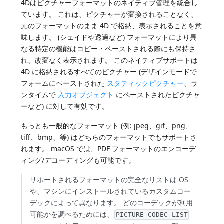
4Dはピクチャーフォーマットのネイティブ管理を統合し
ています。 これは、ピクチャーが変換されることなく、
元のフォーマットのまま 4D で格納、表示されることを意
味します。 (シェイドや透過など) フォーマットにより異
なる特定の機能はコピー・ペーストされる際にも保持さ
れ、改変なく表示されます。 このネイティブサポートは
4D に格納されるすべてのピクチャー (デザインモードで
フォームにペーストされた
スタティックピクチャー
、ラ
ンタイムで
入力オブジェクト
にペーストされたピクチャ
ーなど) に対して有効です。
もっとも一般的なフォーマット (例: jpeg、gif、png、
tiff、bmp、等) はどちらのフォーマットでもサポートさ
れます。 macOS では、PDF フォーマットのエンコーデ
ィング/デコーディングも可能です。
サポートされるフォーマットの完全なリストは OS
や、マシンにインストールされているカスタムコー
デックによって異なります。 どのコーデックが利用
可能かを調べるためには、
PICTURE CODEC LIST