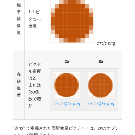
標
準
1:1 ピ
解
クセル
像
密度
度
circle.png
2x
3x
ピクセ
ル密度
高
は2、
解
または
像
3の係
度
数で増
circle@2x.png
circle@3x.png
加
"@nx" で定義された高解像度ピクチャーは、次のオブジ
ェクトで使用できます。