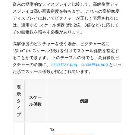
従来の標準的なディスプレイと比較して、高解像度ディ
スプレイは高い画素密度を持ちます。 これらの高解像度
ディスプレイにおいてピクチャーが正しく表示されるに
は、適用する
スケール係数
(例: 2倍、3倍など) に応じて
その画素数を増やす必要があります。
高解像度のピクチャーを使う場合、ピクチャー名に
"@nx" (
n
: スケール係数) を付けてスケール係数を指定す
ることができます。 下のテーブルの例でも、高解像度ピ
クチャーの名前に、
circle@2x.png
、
circle@3x.png
といっ
た形でスケール係数が指定されています。
表
示
スケー
タ
例題
ル係数
イ
プ
1x