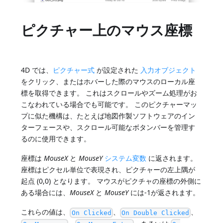
ピクチャー上のマウス座標
4D では、
ピクチャー式
が設定された
入力オブジェクト
をクリック、またはホバーした際のマウスのローカル座
標を取得できます。 これはスクロールやズーム処理がお
こなわれている場合でも可能です。 このピクチャーマッ
プに似た機構は、たとえば地図作製ソフトウェアのイン
ターフェースや、スクロール可能なボタンバーを管理す
るのに使用できます。
座標は
MouseX
と
MouseY
システム変数
に返されます。
座標はピクセル単位で表現され、ピクチャーの左上隅が
起点 (0,0) となります。 マウスがピクチャの座標の外側に
ある場合には、
MouseX
と
MouseY
には-1が返されます。
これらの値は、
、
、
On Clicked
On Double Clicked