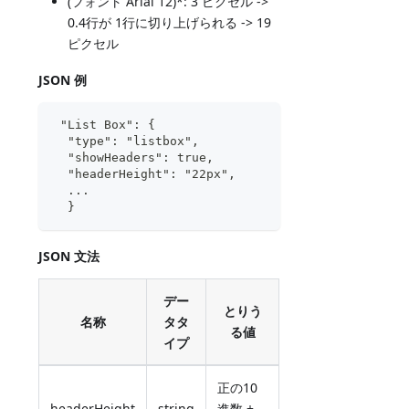
(フォント Arial 12)*: 3 ピクセル ->
0.4行が 1行に切り上げられる -> 19
ピクセル
JSON 例
 "List Box": {
  "type": "listbox",
  "showHeaders": true,
  "headerHeight": "22px",  
  ...
  }
JSON 文法
デー
とりう
名称
タタ
る値
イプ
正の10
headerHeight
string
進数 +