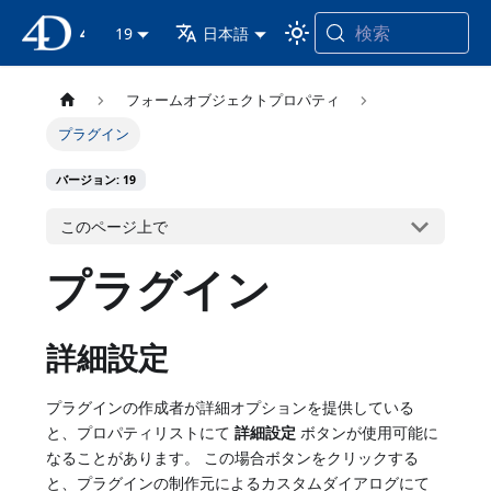
検索
4D ドキュメンテーション
19
日本語
フォームオブジェクトプロパティ
プラグイン
バージョン: 19
このページ上で
プラグイン
詳細設定
プラグインの作成者が詳細オプションを提供している
と、プロパティリストにて
詳細設定
ボタンが使用可能に
なることがあります。 この場合ボタンをクリックする
と、プラグインの制作元によるカスタムダイアログにて