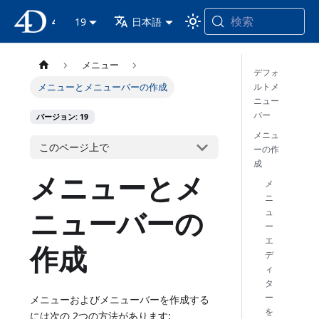
検索
4D ドキュメンテーション
19
日本語
メニュー
デフォ
ルトメ
メニューとメニューバーの作成
ニュー
バー
バージョン: 19
メニュ
このページ上で
ーの作
成
メニューとメ
メ
ニ
ニューバーの
ュ
ー
エ
作成
デ
ィ
タ
ー
メニューおよびメニューバーを作成する
を
には次の 2つの方法があります: