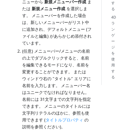
ニューから
新規メニューバー作成
ま
す
たは
新規メニュー作成
を選択しま
る
す。 メニューバーを作成した場合
4D
は、新しいメニューバーがリスト中
ラ
に追加され、デフォルトメニュー (フ
ン
ゲ
ァイルと編集) があらかじめ添付され
ー
ています。
ジ
(任意) メニューバー/メニューの名前
を
の上でダブルクリックすると、名前
使
を編集できるモードになり、名前を
用
す
変更することができます。 または
る
ウィンドウ右の "タイトル" エリアに
名前を入力します。 メニューバー名
はユニークでなければなりません。
名前には 31文字までの文字列を指定
できます。 メニューのタイトルには
文字列リテラルのほかに、参照も使
用できます (
タイトルプロパティ
の
説明を参照ください)。