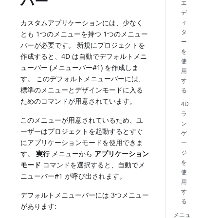
バー
エ
デ
ィ
カスタムアプリケーションには、少なく
タ
とも 1つのメニューを持つ 1つのメニュー
ー
バーが必要です。 新規にプロジェクトを
を
作成すると、4D は自動でデフォルトメニ
使
ューバー (メニューバー#1) を作成しま
用
す。 このデフォルトメニューバーには、
す
標準のメニューとデザインモードに入る
る
ためのコマンドが用意されています。
4D
ラ
このメニューが用意されているため、ユ
ン
ーザーはプロジェクトを起動するとすぐ
ゲ
にアプリケーションモードを使用できま
ー
ジ
す。
実行
メニューから
アプリケーション
を
モード
コマンドを選択すると、自動でメ
使
ニューバー#1 が呼び出されます。
用
す
デフォルトメニューバーには 3つメニュー
る
があります:
メニュ