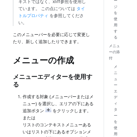
ー
キストではなく、xliff参照を使用し
ジ
ています。 この点については
タイ
を
トルプロパティ
を参照してくださ
使
い。
用
す
このメニューバーを必要に応じて変更し
る
たり、新しく追加したりできます。
メニュ
ーの添
メニューの作成
付
メ
ニ
メニューエディターを使用す
ュ
る
ー
エ
作成する対象 (メニューバーまたはメ
デ
ィ
ニュー) を選択し、エリアの下にある
タ
追加ボタン
をクリックします。
ー
または
を
リストのコンテキストメニューある
使
いはリストの下にあるオプションメ
用