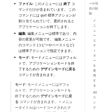
ーや項
ファイル
: このメニューには
終了
コ
目の削
マンドだけが含まれています。 この
除
コマンドには
quit
標準アクションが
メ
割り当てられていて、選択されると
ニ
アプリケーションが終了します。
ュ
編集
: 編集メニューは標準であり、内
ー
容の変更が可能です。 編集メニュー
エ
のコマンド (コピーやペーストなど)
デ
ィ
は標準アクションで指定できます。
タ
モード
: モードメニューにはデフォル
ー
トで、アプリケーションモードを終
を
了するための
デザインモードに戻る
使
コマンドが含まれます。
用
す
モード
: モードメニューにはデフォ
る
ルトで、アプリケーションモードを
4D
終了するための
デザインモードに戻
ラ
る
コマンドが含まれます。 > メニュ
ン
ータイトルはハードコードされたテ
ゲ