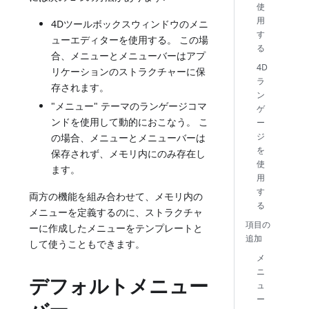
使
用
4Dツールボックスウィンドウのメニ
す
ューエディターを使用する。 この場
る
合、メニューとメニューバーはアプ
4D
リケーションのストラクチャーに保
ラ
存されます。
ン
"メニュー" テーマのランゲージコマ
ゲ
ンドを使用して動的におこなう。 こ
ー
ジ
の場合、メニューとメニューバーは
を
保存されず、メモリ内にのみ存在し
使
ます。
用
す
両方の機能を組み合わせて、メモリ内の
る
メニューを定義するのに、ストラクチャ
項目の
ーに作成したメニューをテンプレートと
追加
して使うこともできます。
メ
ニ
デフォルトメニュー
ュ
ー