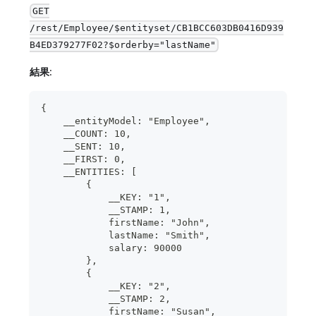
GET
/rest/Employee/$entityset/CB1BCC603DB0416D939
B4ED379277F02?$orderby="lastName"
結果
:
{
    __entityModel: "Employee",
    __COUNT: 10,
    __SENT: 10,
    __FIRST: 0,
    __ENTITIES: [
        {
            __KEY: "1",
            __STAMP: 1,
            firstName: "John",
            lastName: "Smith",
            salary: 90000
        },
        {
            __KEY: "2",
            __STAMP: 2,
            firstName: "Susan",