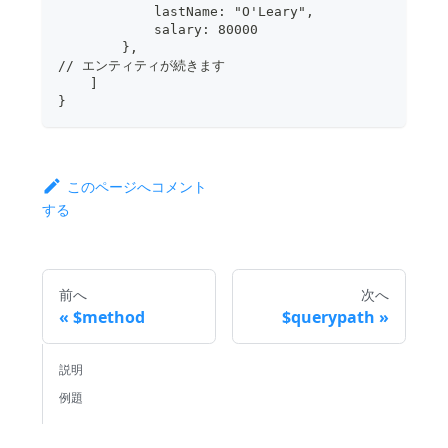
            lastName: "O'Leary",
            salary: 80000
        },
// エンティティが続きます
    ]
}
このページへコメント
する
前へ
次へ
$method
$querypath
説明
例題