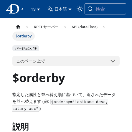
検索
4D ドキュメンテーション
19
日本語
REST サーバー
API (dataClass)
$orderby
バージョン: 19
このページ上で
$orderby
指定した属性と並べ替え順に基づいて、返されたデータ
を並べ替えます (
例
:
$orderby="lastName desc,
)
salary asc"
説明