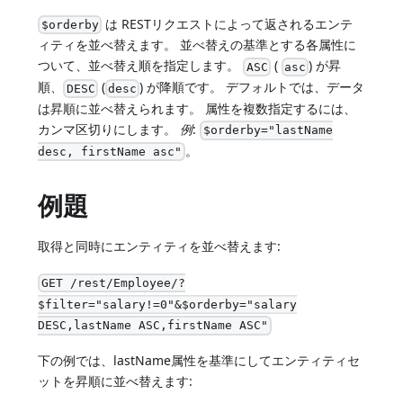
は RESTリクエストによって返されるエンテ
$orderby
ィティを並べ替えます。 並べ替えの基準とする各属性に
ついて、並べ替え順を指定します。
(
) が昇
ASC
asc
順、
(
) が降順です。 デフォルトでは、データ
DESC
desc
は昇順に並べ替えられます。 属性を複数指定するには、
カンマ区切りにします。
例
:
$orderby="lastName
。
desc, firstName asc"
例題
取得と同時にエンティティを並べ替えます:
GET /rest/Employee/?
$filter="salary!=0"&$orderby="salary
DESC,lastName ASC,firstName ASC"
下の例では、lastName属性を基準にしてエンティティセ
ットを昇順に並べ替えます: