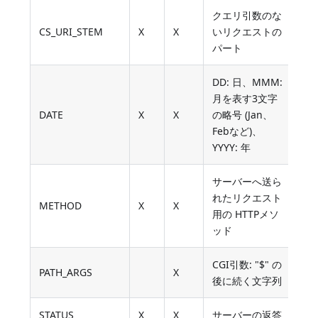
クエリ引数のな
CS_URI_STEM
X
X
いリクエストの
パート
DD: 日、MMM:
月を表す3文字
DATE
X
X
の略号 (Jan、
Febなど)、
YYYY: 年
サーバーへ送ら
れたリクエスト
METHOD
X
X
用の HTTPメソ
ッド
CGI引数: "$" の
PATH_ARGS
X
後に続く文字列
STATUS
X
X
サーバーの返答