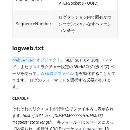
VTCPSocket の UUID)
ログセッション内で固有かつ
SequenceNumber
シーケンシャルなオペレーシ
ョン番号
logweb.txt
オブジェクト
、
コマン
WebServer
WEB SET OPTION
ド、またはストラクチャー設定の
Web/ログ (タイプ)
ペ
ージを使って、
Webログファイル
を有効化することがで
きます。 ログのフォーマットを選択する必要がありま
す。
CLF/DLF
それぞれのリクエストが行単位でファイル内に表示され
ます:
host rfc931 user [DD/MMM/YYYY:HH:MM:SS]
"request" state length
。 各フィールドはスペースによっ
て区切られ、各行は CR/LF シーケンス (character 13、