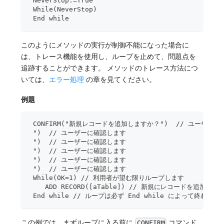
 NeverStop:=True
 While(NeverStop)
 End while
このようにメソッドの実行が制御不能になった場合に
は、トレース機能を使用し、ループを止めて、問題点を
追跡することができます。 メソッドのトレース方法につ
いては、
エラー処理
の章を見てください。
例題
 CONFIRM("新規レコードを追加しますか？")  // ユーザー
 ")  // ユーザーに確認します
 ")  // ユーザーに確認します
 ")  // ユーザーに確認します
 ")  // ユーザーに確認します
 ")  // ユーザーに確認します
 While(OK=1) // 利用者が望む限りループします
    ADD RECORD([aTable]) // 新規にレコードを追加しま
 End while // ループは必ず End while によって終わりま
この例では、まずループに入る前に
コマンド
CONFIRM