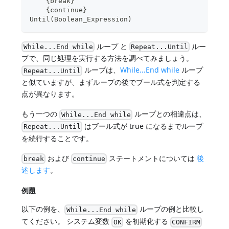
    {break}  
    {continue}
Until(Boolean_Expression)
ループ と
ルー
While...End while
Repeat...Until
プで、同じ処理を実行する方法を調べてみましょう。
ループは、
While...End while
ループ
Repeat...Until
と似ていますが、まずループの後でブール式を判定する
点が異なります。
もう一つの
ループとの相違点は、
While...End while
はブール式が true になるまでループ
Repeat...Until
を続行することです。
および
ステートメントについては
後
break
continue
述します
。
例題
以下の例を、
ループの例と比較し
While...End while
てください。 システム変数
を初期化する
OK
CONFIRM