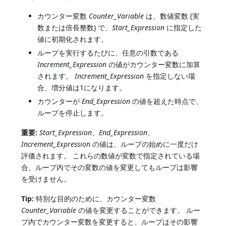
カウンター変数
Counter_Variable
は、数値変数 (実
数または倍長整数) で、
Start_Expression
に指定した
値に初期化されます。
ループを実行するたびに、任意の引数である
Increment_Expression
の値がカウンター変数に加算
されます。
Increment_Expression
を指定しない場
合、増分値は1になります。
カウンターが
End_Expression
の値を超えた時点で、
ループを停止します。
重要:
Start_Expression
、
End_Expression
、
Increment_Expression
の値は、ループの始めに一度だけ
評価されます。 これらの数値が変数で指定されている場
合、ループ内でその変数の値を変更してもループは影響
を受けません。
Tip:
特別な目的のために、カウンター変数
Counter_Variable
の値を変更することができます。 ルー
プ内でカウンター変数を変更すると、ループはその影響