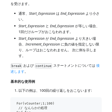
を受けます。
通常、
Start_Expression
は
End_Expression
より小さ
い。
Start_Expression
と
End_Expression
が等しい場合、
1回だけループがおこなわれます。
Start_Expression
が
End_Expression
より大きい場
合、
Increment_Expression
に負の値を指定しない限
り、ループはおこなわれません。 次に例を示しま
す。
および
ステートメントについては
後
break
continue
述します
。
基本的な使用例
以下の例は、100回の繰り返しをおこないます:
 For(vCounter;1;100)
  // なんらかの処理