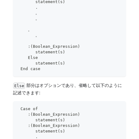
       statement(s)
       .
       。
       。
    。
       。
    :(Boolean_Expression)
       statement(s)
    Else
       statement(s)
 End case
部分はオプションであり、省略して以下のように
Else
記述できます:
 Case of
    :(Boolean_Expression)
       statement(s)
    :(Boolean_Expression)
       statement(s)
       .