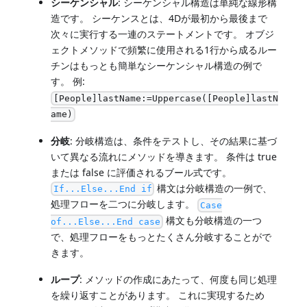
シーケンシャル
: シーケンシャル構造は単純な線形構
造です。 シーケンスとは、4Dが最初から最後まで
次々に実行する一連のステートメントです。 オブジ
ェクトメソッドで頻繁に使用される1行から成るルー
チンはもっとも簡単なシーケンシャル構造の例で
す。 例:
[People]lastName:=Uppercase([People]lastN
ame)
分岐
: 分岐構造は、条件をテストし、その結果に基づ
いて異なる流れにメソッドを導きます。 条件は true
または false に評価されるブール式です。
構文は分岐構造の一例で、
If...Else...End if
処理フローを二つに分岐します。
Case
構文も分岐構造の一つ
of...Else...End case
で、処理フローをもっとたくさん分岐することがで
きます。
ループ
: メソッドの作成にあたって、何度も同じ処理
を繰り返すことがあります。 これに実現するため