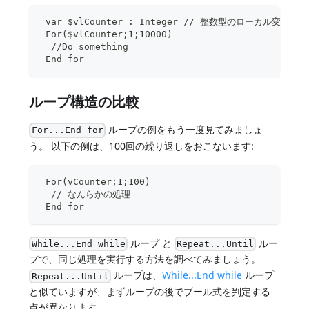
 var $vlCounter : Integer // 整数型のローカル変数
 For($vlCounter;1;10000)
  //Do something
 End for
ループ構造の比較
ループの例をもう一度見てみましょ
For...End for
う。 以下の例は、100回の繰り返しをおこないます:
 For(vCounter;1;100)
  // なんらかの処理
 End for
ループ と
ルー
While...End while
Repeat...Until
プで、同じ処理を実行する方法を調べてみましょう。
ループは、
While...End while
ループ
Repeat...Until
と似ていますが、まずループの後でブール式を判定する
点が異なります。