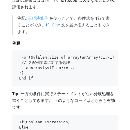
上記の結果はほぼ同じで、
MethodB
は必要な場合にのみ
評価されます。
注記:
三項演算子
を使うことで、条件式を 1行で書
くことができ、
If...Else
文を置き換えることもでき
ます。
例題
  For($vlElem;Size of array(anArray);1;-1)
  // 各配列要素に対する処理 
    anArray{$vlElem}:=...
 ")
 End if 
Tip:
一方の条件に実行ステートメントがない分岐処理を
書くこともできます。 下のようなコードはどちらも有効
です:
 If(Boolean_Expression)
 Else