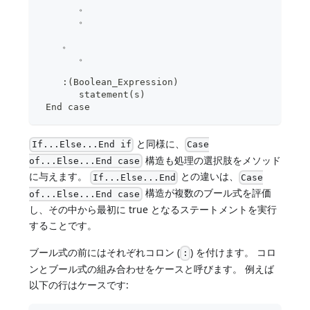
       。
       。
    。
       。
    :(Boolean_Expression)
       statement(s)
 End case
と同様に、
If...Else...End if
Case
構造も処理の選択肢をメソッド
of...Else...End case
に与えます。
との違いは、
If...Else...End
Case
構造が複数のブール式を評価
of...Else...End case
し、その中から最初に true となるステートメントを実行
することです。
ブール式の前にはそれぞれコロン (
) を付けます。 コロ
:
ンとブール式の組み合わせをケースと呼びます。 例えば
以下の行はケースです: