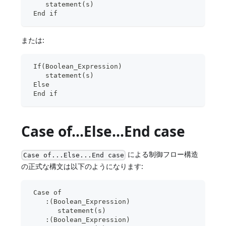
    statement(s)
 End if
または:
 If(Boolean_Expression)
    statement(s)
 Else
 End if
Case of...Else...End case
による制御フロー構造
Case of...Else...End case
の正式な構文は以下のようになります:
 Case of
    :(Boolean_Expression)
       statement(s)
    :(Boolean_Expression)