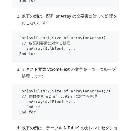
 End for
以下の例は、配列 anArray の全要素に対して処理を
おこないます:
 For($vlElem;1;Size of array(anArray))
  // 各配列要素に対する処理
    anArray{$vlElem}:=...
 End for
テキスト変数 vtSomeText の文字を一つ一つループ
処理します:
 For($vlElem;2;Size of array(anArray);2)
  // 偶数要素 #2,#4...#2n に対する処理
    anArray{$vlElem}:=...
    End if
 End for 
以下の例は、テーブル [aTable] のカレントセクショ