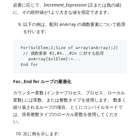
必要に応じて、
Increment_Expression
(正または負の値)
に、その絶対値が1より大きな値を指定できます。
以下の例は、配列 anArray の偶数要素について処理
を行います:
 For($vlElem;2;Size of array(anArray);2)
  // 偶数要素 #2,#4...#2n に対する処理
    anArray{$vlElem}:=...
 End for
For...End for ループの最適化
カウンター変数 (インタープロセス、プロセス、ローカル
変数) には実数、または整数タイプを使用します。 数多く
繰り返されるループの場合、とくにコンパイルモードで
は、倍長整数タイプのローカル変数を使用してくださ
い。
次に例を示します: