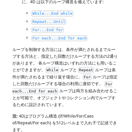
に、4D は以下のループ構造を備えています:
While...End while
Repeat...Until
For...End for
For each...End for each
ループを制御する方法には、条件が満たされるまでルー
プする方法と、指定した回数だけループする方法の2通り
があります。 各ループ構造はいずれの方法にも用いるこ
とができますが、
ループと
ループは条
While
Repeat
件が満たされるまで繰り返す場合に、
ループは指定
For
した回数だけループする場合の利用に適切です。
For
ループは両方を組み合わせるこ
each...End for each
とが可能で、オブジェクトやコレクション内でループす
るために設計されています。
注:
4Dはプログラム構造 (If/While/For/Caes
of/Repeat/For each) を512レベルまで入れ子で記述でき
ます。