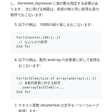
し、
Increment_Expression
に負の数を指定する必要があ
ります。 次に挙げる例題は、前述の例と同じ処理を逆の
順序でおこないます:
以下の例は、100回の繰り返しをおこないます:
 For(vCounter;100;1;-1)
  // なんらかの処理
 End for
以下の例は、配列 anArray の全要素に対して処理を
おこないます:
 For($vlElem;Size of array(anArray);1;-1)
  // 各配列要素に対する処理 
    anArray{$vlElem}:=...
 End for
テキスト変数 vtSomeText の文字を一つ一つループ
処理します: