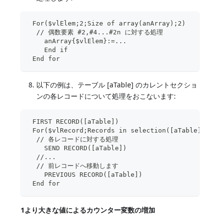
 For($vlElem;2;Size of array(anArray);2)
  // 偶数要素 #2,#4...#2n に対する処理
    anArray{$vlElem}:=...
    End if
 End for 
以下の例は、テーブル [aTable] のカレントセクショ
ンの各レコードについて処理をおこないます:
 FIRST RECORD([aTable])
 For($vlRecord;Records in selection([aTable]);1;
  // 各レコードに対する処理
    SEND RECORD([aTable])
  //...
  // 前レコードへ移動します
    PREVIOUS RECORD([aTable])
 End for
1より大きな値によるカウンター変数の増加