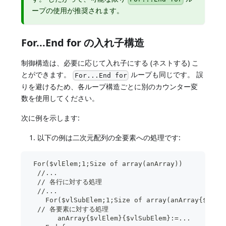
ープの使用が推奨されます。
For...End for の入れ子構造
制御構造は、必要に応じて入れ子にする (ネストする) こ
とができます。
ループも同じです。 誤
For...End for
りを避けるため、各ループ構造ごとに別のカウンター変
数を使用してください。
次に例を示します:
以下の例は二次元配列の全要素への処理です:
 For($vlElem;1;Size of array(anArray))
  //...
  // 各行に対する処理
  //...
    For($vlSubElem;1;Size of array(anArray{$vlEl
  // 各要素に対する処理
       anArray{$vlElem}{$vlSubElem}:=...