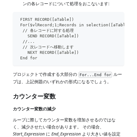
ンの各レコードについて処理をおこないます:
 FIRST RECORD([aTable])
 For($vlRecord;1;Records in selection([aTable]))
  // 各レコードに対する処理
    SEND RECORD([aTable])
  //...
  // 次レコードへ移動します
    NEXT RECORD([aTable])
 End for
プロジェクトで作成する大部分の
ルー
For...End for
プは、上記例題のいずれかの形式になるでしょう。
カウンター変数
カウンター変数の減少
ループに際してカウンター変数を増加させるのではな
く、減少させたい場合があります。 その場合、
Start_Expression
に
End_Expression
より大きい値を設定