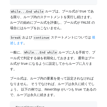
ループは、ブール式が true であ
While...End while
る限り、ループ内のステートメントを実行し続けます。
ループの始めにブール式を評価し、ブール式が FALSE の
場合にはループをおこないません。
および
ステートメントについては
後
break
continue
述します
。
一般に、
ループに入る手前で、ブ
While...End while
ール式で判定する値を初期化しておきます。 通常はブー
ル式が true になるように設定してからループに入りま
す。
ブール式は、ループ内の要素を使って設定されなければ
なりません。 そうでなければ、ループは永久に続くでし
ょう。 以下の例では、
NeverStop
がいつも true であるの
で、ループは永久に続きます。