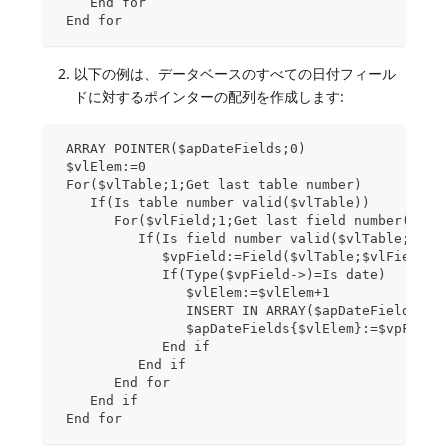
    End for
 End for
以下の例は、データベースのすべての日付フィール
ドに対するポインターの配列を作成します:
 ARRAY POINTER($apDateFields;0)
 $vlElem:=0
 For($vlTable;1;Get last table number)
    If(Is table number valid($vlTable))
       For($vlField;1;Get last field number($vlT
          If(Is field number valid($vlTable;$vlF
             $vpField:=Field($vlTable;$vlField)
             If(Type($vpField->)=Is date)
                $vlElem:=$vlElem+1
                INSERT IN ARRAY($apDateFields;$v
                $apDateFields{$vlElem}:=$vpField
             End if
          End if
       End for
    End if
 End for