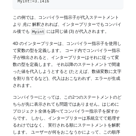
MyInt:=3.1416
この例では、コンパイラー指示子が代入ステートメント
より
先に
解釈されれば、インタープリターでもコンパイ
ル後でも
には同じ値 (3) が代入されます。
Myint
4D のインタープリターは、コンパイラー指示子を使用し
て変数の型を定義します。 コード内でコンパイラー指示
子が検出されると、インタープリターはそれに従って変
数の型を定義します。 それ以降のステートメントで間違
った値を代入しようとすると (たとえば、数値変数に文字
を割り当てるなど)、代入はおこなわれず、エラーが生成
されます。
コンパイラーにとっては、この2つのステートメントのど
ちらが先に表示されても問題ではありません。はじめに
プロジェクト全体を調べてコンパイラー指示子を探すか
らです。 しかし、インタープリターは系統立てて処理す
るわけではなく、 実行される順にステートメントを解釈
します。 ユーザーが何をおこなうかによって、この順序