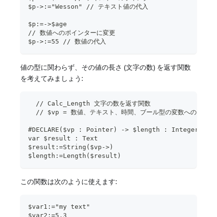
$p->:="Wesson" // テキスト値の代入
$p:=->$age  
// 数値へのポインターに変更
$p->:=55 // 数値の代入
値の型に関わらず、その値の長さ (文字の数) を返す関数
を考えてみましょう:
  // Calc_Length 文字の数を返す関数
  // $vp = 数値、テキスト、時間、ブール型の変数へのポイ
#DECLARE($vp : Pointer) -> $length : Integer
var $result : Text  
$result:=String($vp->)
$length:=Length($result)
この関数は次のように使えます:
$var1:="my text"
$var2:=5.3