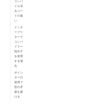
コンパ
イル済
みコー
ドの違
い
インタ
ープリ
ターで
コンパ
イラー
指示子
を使用
する場
合
ポイン
ターの
使用で
型の矛
盾を避
ける