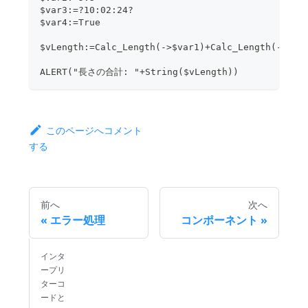
$var3:=?10:02:24?
$var4:=True
$vLength:=Calc_Length(->$var1)+Calc_Length(->$va
ALERT("長さの合計: "+String($vLength))
このページへコメント
する
前へ
次へ
エラー処理
コンポーネント
インタ
ープリ
ターコ
ードと