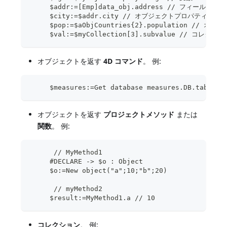
     $addr:=[Emp]data_obj.address // フィールド
     $city:=$addr.city // オブジェクトプロパティ
     $pop:=$aObjCountries{2}.population // オ
     $val:=$myCollection[3].subvalue // コレクシ
オブジェクトを返す
4D コマンド
。 例:
     $measures:=Get database measures.DB.tables
オブジェクトを返す
プロジェクトメソッド
または
関数
。 例:
      // MyMethod1
     #DECLARE -> $o : Object
     $o:=New object("a";10;"b";20)
      // myMethod2
     $result:=MyMethod1.a // 10
コレクション
。 例: