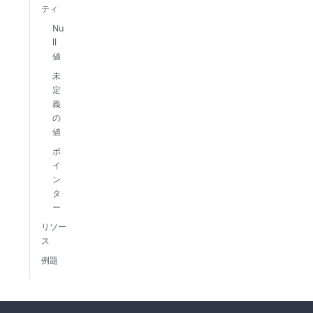
ティ
Nu
ll
値
未
定
義
の
値
ポ
イ
ン
タ
ー
リソー
ス
例題