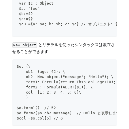
 var $c : Object
 $a:="foo"
 $b:=42
 $c:={}
 $o3:={a: $a; b: $b; c: $c} // オブジェクト: {"a":"
とリテラルを使ったシンタックスは混在さ
New object
せることができます:
$o:={\
    ob1: {age: 42}; \
    ob2: New object("message"; "Hello"); \
    form1: Formula(return This.ob1.age+10); \
    form2 : Formula(ALERT($1)); \
    col: [1; 2; 3; 4; 5; 6]\
    }
$o.form1()  // 52
$o.form2($o.ob2.message)  // Hello と表示します
$col:=$o.col[5] // 6