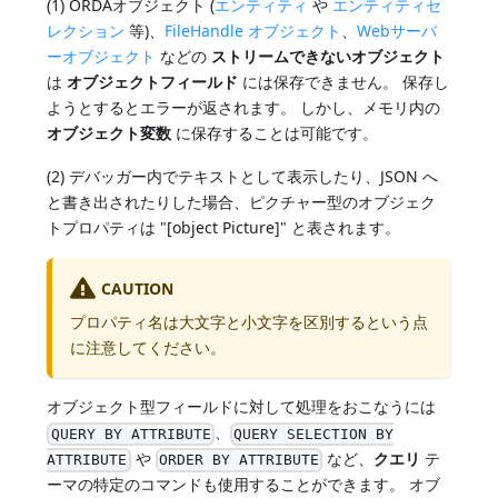
(1) ORDAオブジェクト (
エンティティ
や
エンティティセ
レクション
等)、
FileHandle オブジェクト
、
Webサーバ
ーオブジェクト
などの
ストリームできないオブジェクト
は
オブジェクトフィールド
には保存できません。 保存し
ようとするとエラーが返されます。 しかし、メモリ内の
オブジェクト変数
に保存することは可能です。
(2) デバッガー内でテキストとして表示したり、JSON へ
と書き出されたりした場合、ピクチャー型のオブジェク
トプロパティは "[object Picture]" と表されます。
CAUTION
プロパティ名は大文字と小文字を区別するという点
に注意してください。
オブジェクト型フィールドに対して処理をおこなうには
、
QUERY BY ATTRIBUTE
QUERY SELECTION BY
や
など、
クエリ
テ
ATTRIBUTE
ORDER BY ATTRIBUTE
ーマの特定のコマンドも使用することができます。 オブ