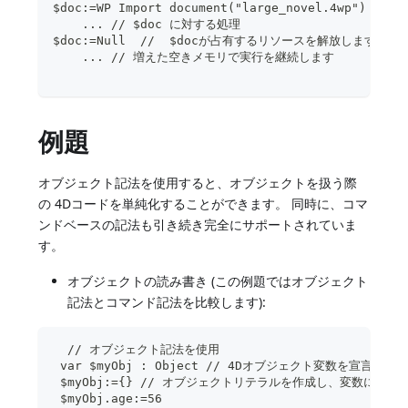
$doc:=WP Import document("large_novel.4wp")
    ... // $doc に対する処理
$doc:=Null  //  $docが占有するリソースを解放します
    ... // 増えた空きメモリで実行を継続します
例題
オブジェクト記法を使用すると、オブジェクトを扱う際
の 4Dコードを単純化することができます。 同時に、コマ
ンドベースの記法も引き続き完全にサポートされていま
す。
オブジェクトの読み書き (この例題ではオブジェクト
記法とコマンド記法を比較します):
  // オブジェクト記法を使用
 var $myObj : Object // 4Dオブジェクト変数を宣言
 $myObj:={} // オブジェクトリテラルを作成し、変数に代入
 $myObj.age:=56