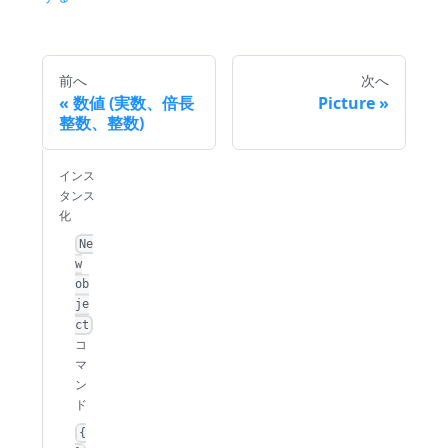
前へ
次へ
数値 (実数、倍長
Picture
整数、整数)
インス
タンス
化
Ne
w
ob
je
ct
コ
マ
ン
ド
{