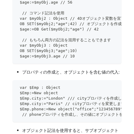
 $age:=$myObj.age // 56
  // コマンド記法を使用
 var $myObj2 : Object // 4Dオブジェクト変数を宣言
 OB SET($myObj2;"age";42) // オブジェクトを作成し
 $age:=OB Get($myObj2;"age") // 42
  // もちろん両方の記法を混用することもできます
 var $myObj3 : Object
 OB SET($myObj3;"age";10)
 $age:=$myObj3.age // 10
プロパティの作成と、オブジェクトを含む値の代入:
 var $Emp : Object
 $Emp:=New object
 $Emp.city:="London" /// cityプロパティを作成し、
 $Emp.city:="Paris" // cityプロパティを変更します
 $Emp.phone:=New object("office";"123456789";"ho
  // phoneプロパティを作成し、その値にオブジェクトを設定
オブジェクト記法を使用すると、サブオブジェクト