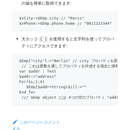
の値を簡単に取得できます:
 $vCity:=$Emp.city // "Paris"
 $vPhone:=$Emp.phone.home // "0011223344"
大カッコ
を使用すると文字列を使ってプロパ
[ ]
ティにアクセスできます:
 $Emp["city"]:="Berlin" // city プロパティを変更
  // これは変数を通してプロパティを作成する場合に便利です
 var $addr : Text
 $addr:="address"
 For($i;1;4)
    $Emp[$addr+String($i)]:=""
 End for
  /// $Emp object には 4つの空のプロパティ "address
このページへコメント
する