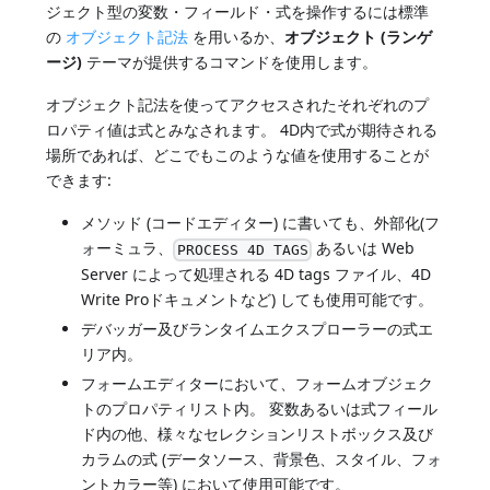
ジェクト型の変数・フィールド・式を操作するには標準
の
オブジェクト記法
を用いるか、
オブジェクト (ランゲ
ージ)
テーマが提供するコマンドを使用します。
オブジェクト記法を使ってアクセスされたそれぞれのプ
ロパティ値は式とみなされます。 4D内で式が期待される
場所であれば、どこでもこのような値を使用することが
できます:
メソッド (コードエディター) に書いても、外部化(フ
ォーミュラ、
あるいは Web
PROCESS 4D TAGS
Server によって処理される 4D tags ファイル、4D
Write Proドキュメントなど) しても使用可能です。
デバッガー及びランタイムエクスプローラーの式エ
リア内。
フォームエディターにおいて、フォームオブジェク
トのプロパティリスト内。 変数あるいは式フィール
ド内の他、様々なセレクションリストボックス及び
カラムの式 (データソース、背景色、スタイル、フォ
ントカラー等) において使用可能です。