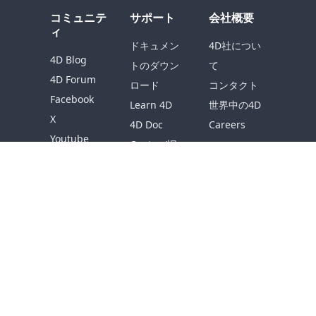
コミュニテ
サポート
会社概要
ィ
ドキュメン
4D社につい
4D Blog
トのダウン
て
4D Forum
ロード
コンタクト
Facebook
Learn 4D
世界中の4D
X
4D Doc
Careers
Youtube
Center (旧
Github
ドキュメン
トサイト)
ナレッジベ
ース
ダウンロー
ド
リソース
サポートを