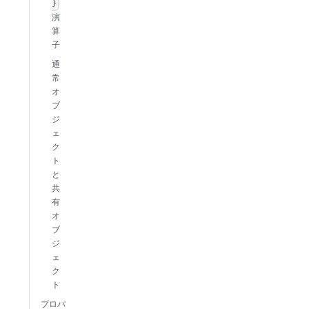
}
演
算
子
通
常
オ
ブ
ジ
ェ
ク
ト
と
共
有
オ
ブ
ジ
ェ
ク
ト
プロパ