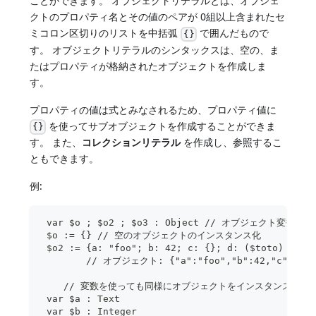
ことができます。 オブジェクトリテラルとは、オブジェ
クトのプロパティ名とその値のペアが 0組以上含まれたセ
ミコロン区切りのリストを中括弧
で囲んだもので
{}
す。 オブジェクトリテラルのシンタックスは、空の、ま
たはプロパティが格納されたオブジェクトを作成しま
す。
プロパティの値は式とみなされるため、プロパティ値に
を使ってサブオブジェクトを作成することができま
{}
す。 また、
コレクションリテラル
を作成し、参照するこ
ともできます。
例:
 var $o ; $o2 ; $o3 : Object // オブジェクト変数の
 $o := {} // 空のオブジェクトのインスタンス化 
 $o2 := {a: "foo"; b: 42; c: {}; d: ($tot
        // オブジェクト: {"a":"foo","b":42,"c":{},"
    // 変数を使っても同様にオブジェクトをインスタンス化で
 var $a : Text
 var $b : Integer