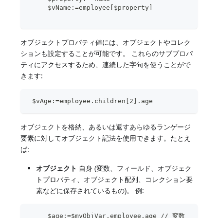
     $vName:=employee[$property]
オブジェクトプロパティ値には、オブジェクトやコレク
ションも設定することが可能です。 これらのサブプロパ
ティにアクセスするため、連続した字句を使うことがで
きます:
 $vAge:=employee.children[2].age
オブジェクトを格納、あるいは返すあらゆるランゲージ
要素に対してオブジェクト記法を使用できます。たとえ
ば:
オブジェクト
自身 (変数、フィールド、オブジェク
トプロパティ、オブジェクト配列、コレクション要
素などに保存されているもの)。 例:
     $age:=$myObjVar.employee.age // 変数