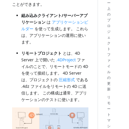
ー
ことができます。
上
の
組み込みクライアント/サーバーアプ
プ
リケーション
は
アプリケーションビ
ロ
ルダー
を使って生成します。 これら
ジ
は、アプリケーションの運用に使い
ェ
ます。
ク
ト
リモートプロジェクト
とは、4D
フ
Server 上で開いた
.4DProject
ファ
ァ
イ
イルのことで、リモートモードの 4D
ル
を使って接続します。 4D Server
の
は、プロジェクトの
圧縮形式
である
更
.4dz ファイルをリモートの 4D に送
新
信します。 この構成は通常、アプリ
リ
ケーションのテストに使います。
モ
ー
ト
マ
シ