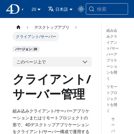
検索
4D ドキュメンテーション
20
日本語
デスクトップアプリ
組み込
みクラ
クライアント/サーバー
イアン
ト/サー
バージョン: 20
バーア
プリケ
このページ上で
ーショ
ンを開
クライアント/
く
リモー
サーバー管理
トプロ
ジェク
トを開
く
組み込みクライアント/サーバーアプリケ
ーションまたはリモートプロジェクトの
サ
形で、4Dデスクトップアプリケーション
ー
バ
をクライアント/サーバー構成で運用する