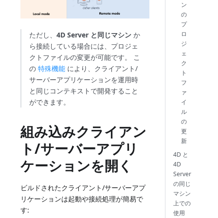
ン
の
プ
ロ
ただし、
4D Server と同じマシン
か
ジ
ら接続している場合には、プロジェ
ェ
クトファイルの変更が可能です。 こ
ク
の
特殊機能
により、クライアント/
ト
サーバーアプリケーションを運用時
フ
と同じコンテキストで開発すること
ァ
ができます。
イ
ル
の
組み込みクライアン
更
新
ト/サーバーアプリ
4D と
ケーションを開く
4D
Server
の同じ
ビルドされたクライアント/サーバーアプ
マシン
リケーションは起動や接続処理が簡易で
上での
す:
使用