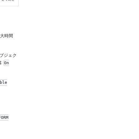
大時間
ブジェク
は
On
ble
FORM