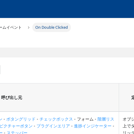
ームイベント
On Double Clicked
d
呼び出し元
ン
-
ボタングリッド
-
チェックボックス
- フォーム -
階層リス
オブ
ピクチャーボタン
-
プラグインエリア
-
進捗インジケーター
-
上で
ー
-
ステッパー
リッ