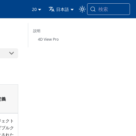
検索
20
日本語
説明
4D View Pro
定義
ジェクト
ダブルク
クされた