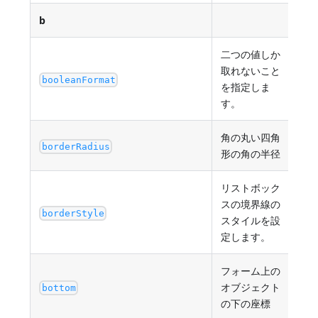
b
二つの値しか
取れないこと
tru
booleanFormat
を指定しま
す。
角の丸い四角
最小
borderRadius
形の角の半径
リストボック
"sy
スの境界線の
"do
borderStyle
スタイルを設
"do
定します。
フォーム上の
オブジェクト
最小
bottom
の下の座標