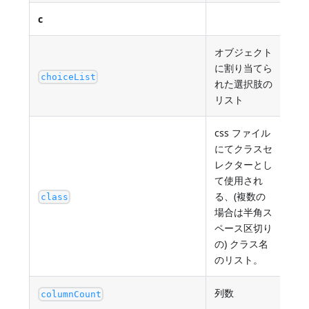
c
オブジェクト
に割り当てら
選
choiceList
れた選択肢の
リスト
css ファイル
にてクラスセ
レクターとし
て使用され
る、(複数の
ク
class
場合は半角ス
ペース区切り
の) クラス名
のリスト。
列数
最小
columnCount