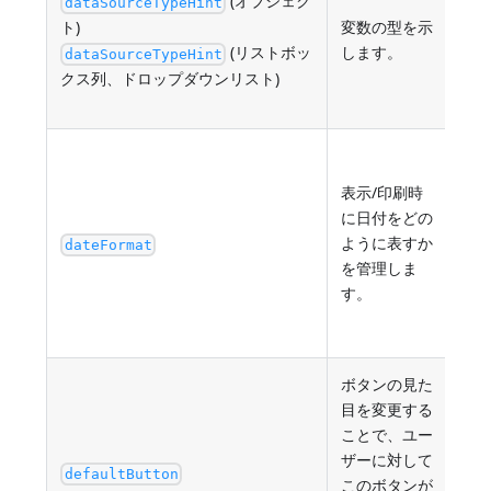
(オブジェク
"nu
dataSourceTypeHint
ト)
変数の型を示
dat
(リストボッ
します。
"ar
dataSourceTypeHint
"ar
クス列、ドロップダウンリスト)
"ob
既
("s
表示/印刷時
"sy
に日付をどの
"sy
ように表すか
dateFormat
"rf
を管理しま
"sh
す。
"ab
"bl
ボタンの見た
目を変更する
ことで、ユー
ザーに対して
tru
defaultButton
このボタンが