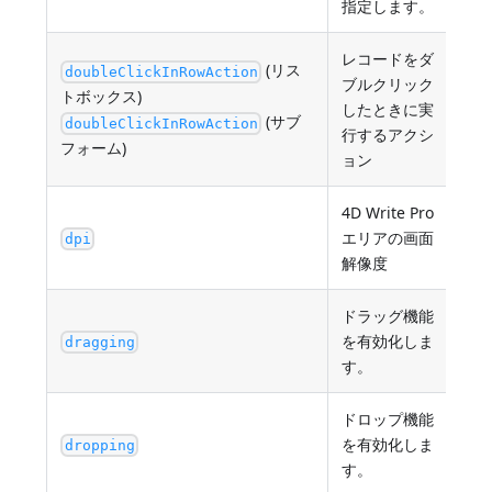
指定します。
レコードをダ
(リス
doubleClickInRowAction
ブルクリック
トボックス)
"ed
したときに実
(サブ
"di
doubleClickInRowAction
行するアクシ
フォーム)
ョン
4D Write Pro
エリアの画面
0 =
dpi
解像度
ドラッグ機能
"no
を有効化しま
(
dragging
す。
く)
ドロップ機能
"no
を有効化しま
(
dropping
す。
く)