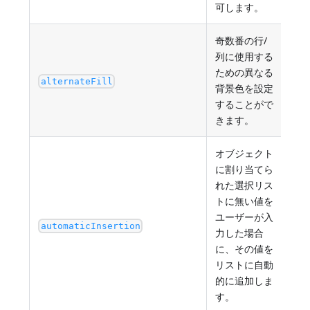
可します。
奇数番の行/
列に使用する
任意の
ための異なる
"au
alternateFill
背景色を設定
"au
することがで
きます。
オブジェクト
に割り当てら
れた選択リス
トに無い値を
ユーザーが入
tru
automaticInsertion
力した場合
に、その値を
リストに自動
的に追加しま
す。