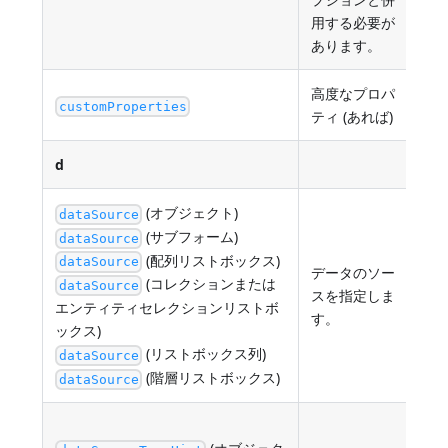
用する必要が
あります。
高度なプロパ
JS
customProperties
ティ (あれば)
エ
d
(オブジェクト)
dataSource
(サブフォーム)
dataSource
(配列リストボックス)
dataSource
データのソー
4
(コレクションまたは
dataSource
スを指定しま
は
エンティティセレクションリストボ
す。
ックス)
(リストボックス列)
dataSource
(階層リストボックス)
dataSource
"in