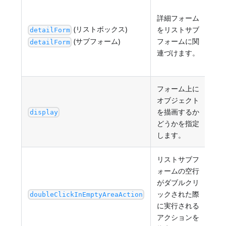
テ
詳細フォーム
ォー
(リストボックス)
をリストサブ
ムを
detailForm
(サブフォーム)
フォームに関
の 
detailForm
連づけます。
フ
ト
フォーム上に
オブジェクト
を描画するか
tru
display
どうかを指定
します。
リストサブフ
ォームの空行
がダブルクリ
"a
ックされた際
doubleClickInEmptyAreaAction
合は
に実行される
アクションを