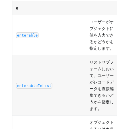
e
ユーザーがオ
ブジェクトに
値を入力でき
tru
enterable
るかどうかを
指定します。
リストサブフ
ォームにおい
て、ユーザー
がレコードデ
tru
enterableInList
ータを直接編
集できるかど
うかを指定し
ます。
オブジェクト
あるいはカラ