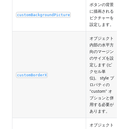
ボタンの背景
PO
に描画される
ス。
customBackgroundPicture
ピクチャーを
"c
設定します。
る
オブジェクト
内部の水平方
向のマージン
のサイズを設
定します (ピ
クセル単
最小
customBorderX
位)。 style プ
ロパティの
"custom" オ
プションと併
用する必要が
あります。
オブジェクト