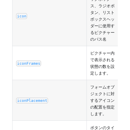
ス、ラジオボ
PO
タン、リスト
ス
icon
ボックスヘッ
ス
ダーに使用す
るピクチャー
のパス名
ピクチャー内
で表示される
最小
iconFrames
状態の数を設
定します。
フォームオブ
ジェクトに対
するアイコン
"non
iconPlacement
の配置を指定
します。
ボタンのタイ