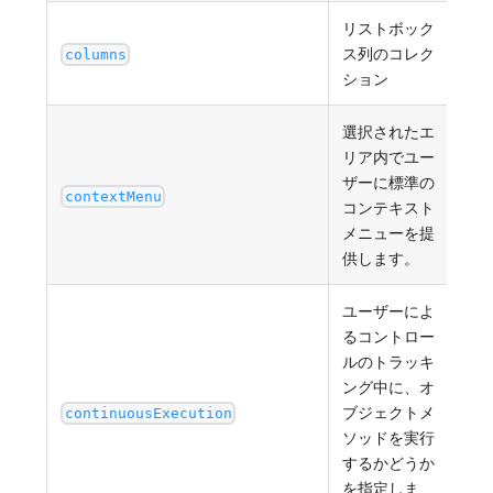
リストボック
定
ス列のコレク
し
columns
ション
ョ
選択されたエ
リア内でユー
ザーに標準の
"au
contextMenu
コンテキスト
メニューを提
供します。
ユーザーによ
るコントロー
ルのトラッキ
ング中に、オ
ブジェクトメ
tru
continuousExecution
ソッドを実行
するかどうか
を指定しま