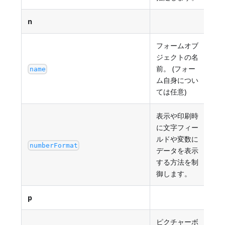
n
フォームオブ
ジェクトの名
既
前。 (フォー
name
さ
ム自身につい
ては任意)
表示や印刷時
に文字フィー
ルドや変数に
数
numberFormat
データを表示
び
する方法を制
御します。
p
ピクチャーボ