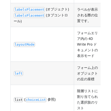
(オブジェクト)
ラベルが表示
labelsPlacement
"no
(タブコントロ
される際の位
labelsPlacement
"lef
置です。
ール)
フォームエリ
ア内の 4D
Write Pro ド
"pa
layoutMode
キュメントの
表示モード
フォーム上の
オブジェクト
最小
left
の左の座標
階層リストに
割り当てられ
(
参照)
選
list
choiceList
た選択肢のリ
スト