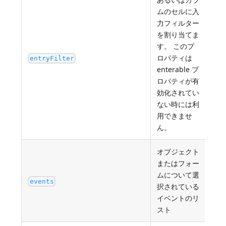
ムのセルに入
力フィルター
を割り当てま
す。 このプ
入
ロパティは
entryFilter
ス
enterable プ
ロパティが有
効化されてい
ない時には利
用できませ
ん。
オブジェクト
またはフォー
イ
ムについて選
例:
events
択されている
["o
イベントのリ
スト