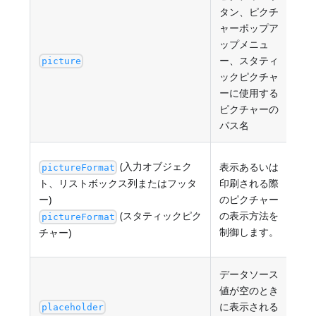
タン、ピクチ
ャーポップア
PO
ップメニュ
ま
ー、スタティ
picture
ピク
ックピクチャ
<va
ーに使用する
ピクチャーの
パス名
"tr
(入力オブジェク
表示あるいは
pictureFormat
"tr
ト、リストボックス列またはフッタ
印刷される際
"pr
ー)
のピクチャー
ィ
(スタティックピク
の表示方法を
pictureFormat
"pr
制御します。
チャー)
ィ
データソース
値が空のとき
に表示される
表
placeholder