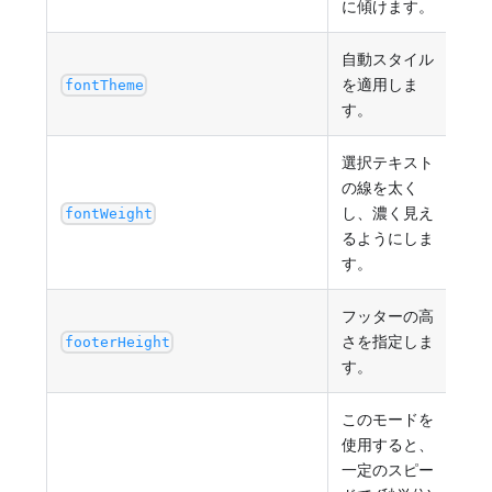
に傾けます。
自動スタイル
を適用しま
"no
fontTheme
す。
選択テキスト
の線を太く
し、濃く見え
"no
fontWeight
るようにしま
す。
フッターの高
さを指定しま
正の
footerHeight
す。
このモードを
使用すると、
一定のスピー