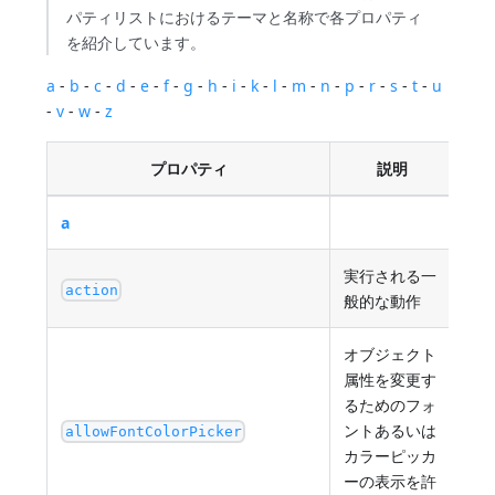
パティリストにおけるテーマと名称で各プロパティ
を紹介しています。
a
-
b
-
c
-
d
-
e
-
f
-
g
-
h
-
i
-
k
-
l
-
m
-
n
-
p
-
r
-
s
-
t
-
u
-
v
-
w
-
z
プロパティ
説明
a
実行される一
有
action
般的な動作
オブジェクト
属性を変更す
るためのフォ
ントあるいは
tru
allowFontColorPicker
カラーピッカ
ーの表示を許