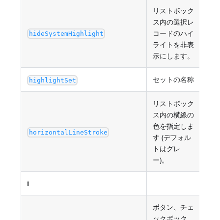
リストボック
ス内の選択レ
コードのハイ
tru
hideSystemHighlight
ライトを非表
示にします。
セットの名称
str
highlightSet
リストボック
ス内の横線の
色を指定しま
任意の
horizontalLineStroke
す (デフォル
"au
トはグレ
ー)。
i
ボタン、チェ
ックボック