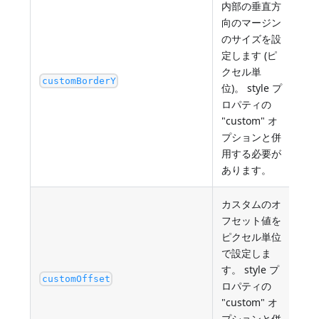
内部の垂直方
向のマージン
のサイズを設
定します (ピ
クセル単
最小
customBorderY
位)。 style プ
ロパティの
"custom" オ
プションと併
用する必要が
あります。
カスタムのオ
フセット値を
ピクセル単位
で設定しま
す。 style プ
最小
customOffset
ロパティの
"custom" オ
プションと併