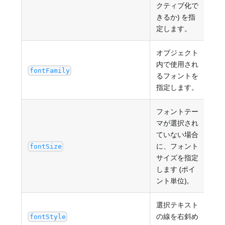
クティブ化で
きるか) を指
定します。
オブジェクト
内で使用され
CS
fontFamily
るフォントを
指定します。
フォントテー
マが選択され
ていない場合
に、フォント
最小
fontSize
サイズを指定
します (ポイ
ント単位)。
選択テキスト
の線を右斜め
"no
fontStyle