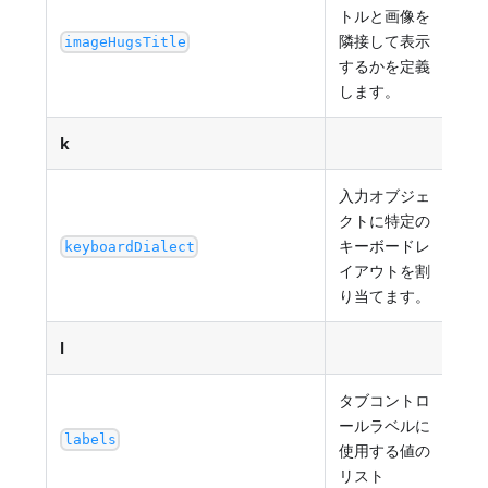
トルと画像を
隣接して表示
tru
imageHugsTitle
するかを定義
します。
k
入力オブジェ
クトに特定の
入
キーボードレ
keyboardDialect
(例:
イアウトを割
り当てます。
l
タブコントロ
ールラベルに
例: "
labels
使用する値の
リスト