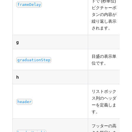
ドで (秒単位)
最小
frameDelay
ピクチャーボ
タンの内容が
繰り返し表示
されます。
g
目盛の表示単
最小
graduationStep
位です。
h
リストボック
"te
ス列のヘッダ
"da
header
ーを定義しま
"fo
す。
テ
フッターの高