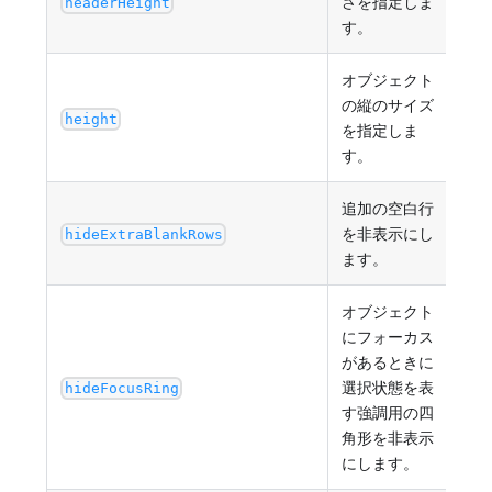
さを指定しま
正の
headerHeight
す。
オブジェクト
の縦のサイズ
最小
height
を指定しま
す。
追加の空白行
を非表示にし
tru
hideExtraBlankRows
ます。
オブジェクト
にフォーカス
があるときに
選択状態を表
tru
hideFocusRing
す強調用の四
角形を非表示
にします。