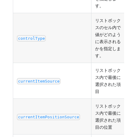
す。
リストボック
スのセル内で
"in
値がどのよう
値型
controlType
に表示される
"p
かを指定しま
す。
リストボック
ス内で最後に
オ
currentItemSource
選択された項
目
リストボック
ス内で最後に
数
currentItemPositionSource
選択された項
目の位置