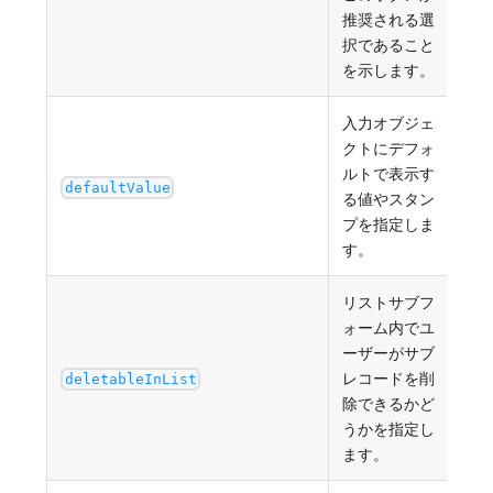
推奨される選
択であること
を示します。
入力オブジェ
クトにデフォ
ルトで表示す
文字
defaultValue
る値やスタン
"#N
プを指定しま
す。
リストサブフ
ォーム内でユ
ーザーがサブ
レコードを削
tru
deletableInList
除できるかど
うかを指定し
ます。