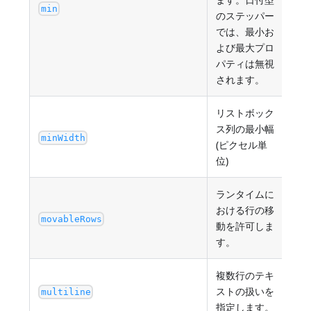
最小
min
のステッパー
では、最小お
よび最大プロ
パティは無視
されます。
リストボック
ス列の最小幅
最小
minWidth
(ピクセル単
位)
ランタイムに
おける行の移
tru
movableRows
動を許可しま
す。
複数行のテキ
ストの扱いを
"ye
multiline
指定します。