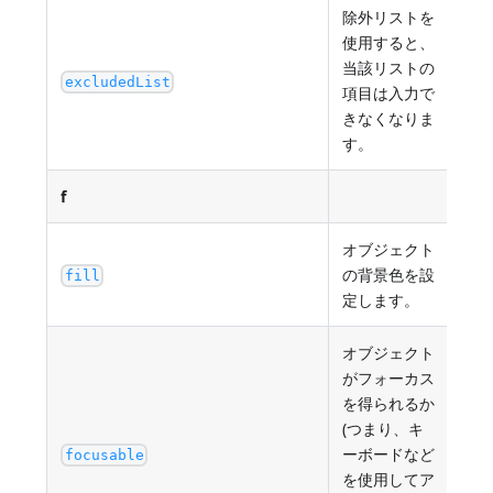
除外リストを
使用すると、
当該リストの
除
excludedList
項目は入力で
きなくなりま
す。
f
オブジェクト
任意の
の背景色を設
fill
"au
定します。
オブジェクト
がフォーカス
を得られるか
(つまり、キ
ーボードなど
tru
focusable
を使用してア