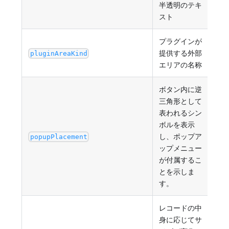
半透明のテキ
スト
プラグインが
提供する外部
プ
pluginAreaKind
エリアの名称
ボタン内に逆
三角形として
表われるシン
ボルを表示
し、ポップア
"No
popupPlacement
ップメニュー
が付属するこ
とを示しま
す。
レコードの中
身に応じてサ