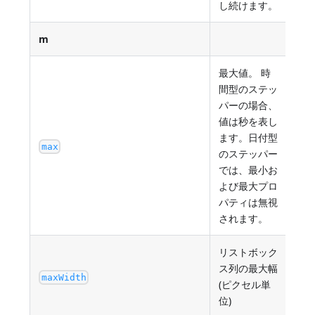
し続けます。
m
最大値。 時
間型のステッ
パーの場合、
値は秒を表し
ます。日付型
最小
max
のステッパー
では、最小お
よび最大プロ
パティは無視
されます。
リストボック
ス列の最大幅
最小
maxWidth
(ピクセル単
位)