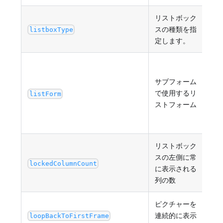
リストボック
"ar
スの種類を指
"na
listboxType
定します。
"co
テ
ォー
サブフォーム
ムを
で使用するリ
listForm
の 
ストフォーム
フ
ト
リストボック
スの左側に常
最小
lockedColumnCount
に表示される
列の数
ピクチャーを
連続的に表示
tru
loopBackToFirstFrame