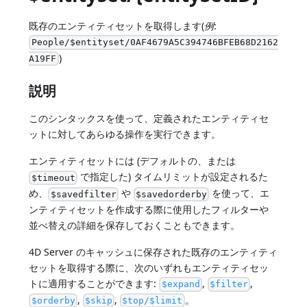
既存のエンティティセットを取得します(
例
:
People/$entityset/0AF4679A5C394746BFEB68D2162
)
A19FF
説明
このシンタックスを使って、定義されたエンティティセ
ットに対してあらゆる操作を実行できます。
エンティティセットには (デフォルトの、または
で指定した) タイムリミットが設定されるた
$timeout
め、
や
を使って、エ
$savedfilter
$savedorderby
ンティティセットを作成する際に使用したフィルターや
並べ替えの詳細を保存しておくこともできます。
4D Server のキャッシュに保存された既存のエンティティ
セットを取得する際に、次のいずれもエンティティセッ
トに適用することができます:
,
,
$expand
$filter
,
,
。
$orderby
$skip
$top/$limit