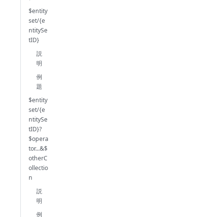
$entity
set/{e
ntitySe
tID}
説
明
例
題
$entity
set/{e
ntitySe
tID}?
$opera
tor...&$
otherC
ollectio
n
説
明
例