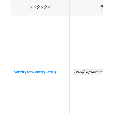
シンタックス
例題
$entityset/{entitySetID}
/People/$entityset/