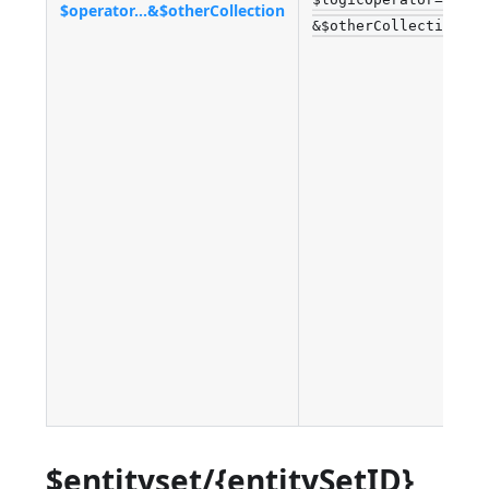
$operator...&$otherCollection
&$otherCollection=C0
$entityset/{entitySetID}