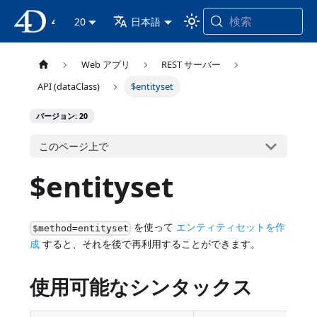
検索
4D ドキュメンテーション
20
日本語
Web アプリ
REST サーバー
API (dataClass)
$entityset
バージョン: 20
このページ上で
$entityset
を使って
エンティティセットを作
$method=entityset
成
すると、それを後で再利用することができます。
使用可能なシンタックス