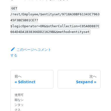
GET
/rest/Employee/$entityset/9718A30BF61343C7963
45F3BE5B01CE7?
$logicOperator=OR&$otherCollection=C05A0D887C
664D4DA1B38366DD21629B&$method=entityset
このページへコメント
する
前へ
次へ
$distinct
$expand
使用可
能なシ
ンタッ
クス