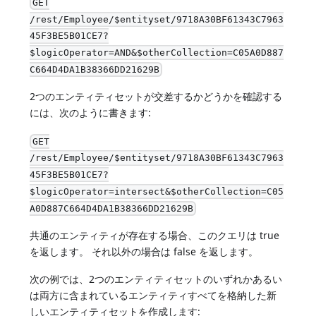
GET
/rest/Employee/$entityset/9718A30BF61343C7963
45F3BE5B01CE7?
$logicOperator=AND&$otherCollection=C05A0D887
C664D4DA1B38366DD21629B
2つのエンティティセットが交差するかどうかを確認する
には、次のように書きます:
GET
/rest/Employee/$entityset/9718A30BF61343C7963
45F3BE5B01CE7?
$logicOperator=intersect&$otherCollection=C05
A0D887C664D4DA1B38366DD21629B
共通のエンティティが存在する場合、このクエリは true
を返します。 それ以外の場合は false を返します。
次の例では、2つのエンティティセットのいずれかあるい
は両方に含まれているエンティティすべてを格納した新
しいエンティティセットを作成します: