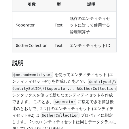
引数
型
説明
既存のエンティティセ
$operator
Text
ットに対して使用する
論理演算子
$otherCollection
Text
エンティティセットID
説明
を使ってエンティティセット (エ
$method=entityset
ンティティセット#1) を作成したあとで、
$entityset/\
{entitySetID\}?$operator... &$otherCollection
シンタックスを使って新たなエンティティセットを作成
できます。 このとき、
に指定できる値は後
$operator
述のとおりで、2つ目のエンティティセット (エンティテ
ィセット#2) は
プロパティに指定
$otherCollection
します。 2つのエンティティセットは同じデータクラスに
属していなければなりません。