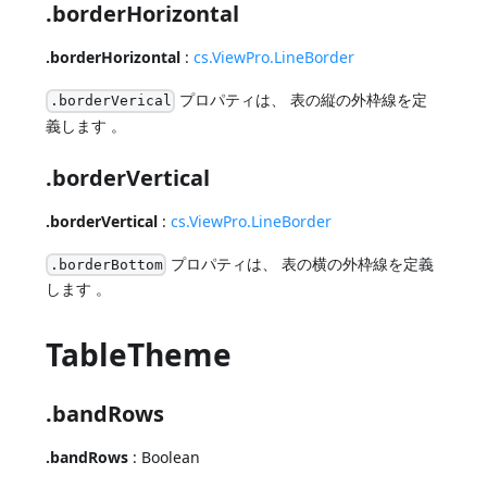
.borderHorizontal
.borderHorizontal
:
cs.ViewPro.LineBorder
プロパティは、 表の縦の外枠線を定
.borderVerical
義します 。
.borderVertical
.borderVertical
:
cs.ViewPro.LineBorder
プロパティは、 表の横の外枠線を定義
.borderBottom
します 。
TableTheme
.bandRows
.bandRows
: Boolean