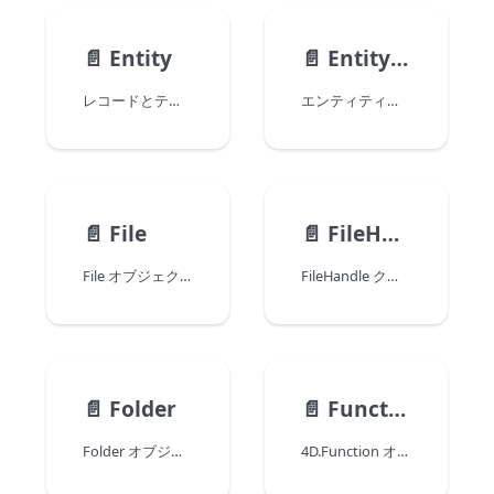
📄️
Entity
📄️
EntitySelection
レコードとテーブルの関係と同様に、エンティティ は データクラス のインスタンスです。 エンティティはデータクラスと同じ属性を持つほか、データ値や、特有のプロパティおよび関数を持ちます。
エンティティセレクションとは、同じ データクラス に所属する一つ以上の エンティティ への参照を格納しているオブジェクトのことです。 エンティティセレクションは、データクラスから 0個、1個、あるいは X個のエンティティを格納することができます (X はデータクラスに格納されているエンティティの総数です)。
📄️
File
📄️
FileHandle
File オブジェクトは File コマンドによって作成されます。 これらのオブジェクトには、(実在しているか否かに関わらず) ディスクファイルへの参照が格納されます。 たとえば、新規ファイルを作成するために File コマンドを実行した場合、有効な File オブジェクトが作成されますが、file.create() 関数を呼び出すまで、ディスク上にはなにも保存されていません。
FileHandle クラスは、開かれた File オブジェクトから内容を順次読み出したり、追加したりするための関数を備えています。 FileHandle は、ドキュメントのどの部分にもアクセスすることができます。
📄️
Folder
📄️
Function
Folder オブジェクトは Folder コマンドによって作成されます。 これらのオブジェクトには、(実在しているか否かに関わらず) フォルダーへの参照が格納されます。 たとえば、新規フォルダーを作成するために Folder コマンドを実行した場合、有効な Folder オブジェクトが作成されますが、folder.create() 関数を呼び出すまで、ディスク上にはなにも保存されていません。
4D.Function オブジェクトにはコードが格納されています。 このコードは () 演算子を使用して、または apply() や call() 関数を使用して呼び出すことができます。 4D では 3種類の Function オブジェクトが利用できます: