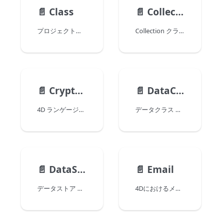
📄️
Class
📄️
Collection
プロジェクトにおいてユーザークラスが 定義 されていれば、それは 4Dランゲージ環境に読み込まれます。 クラスとは、それ自身が "Class" クラスのオブジェクトであり、プロパティと関数を持ちます。
Collection クラスは コレクション 型の式を扱います。
📄️
CryptoKey
📄️
DataClass
4D ランゲージの CryptoKey クラスは、非対称の暗号化キーペアをカプセル化します。
データクラス はデータベーステーブルへのオブジェクトインターフェースを提供します。 4Dアプリケーション内のデータクラスはすべて、ds データストア のプロパティとして利用可能です。
📄️
DataStore
📄️
Email
データストア とは、ORDA によって提供されるインターフェースオブジェクトです。 データストアはデータベースへの参照とアクセスを提供します。 Datastore オブジェクトは以下のコマンドによって返されます:
4Dにおけるメールの作成・送信・受信は Email オブジェクトの操作よっておこなわれます。