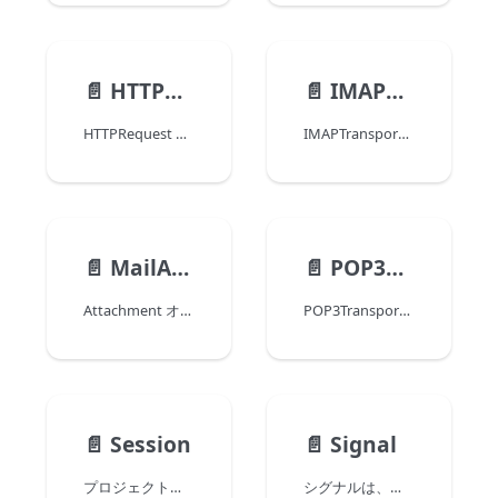
📄️
HTTPRequest
📄️
IMAPTransporter
HTTPRequest クラスを使って、HTTPRequest オブジェクト を扱うことができます。 このオブジェクトは、HTTPサーバーへのリクエストの設定と送信、および HTTPサーバーのレスポンスを処理するのに使用します。
IMAPTransporter クラスを使って、IMAP メールサーバーからメッセージを取得することができます。
📄️
MailAttachment
📄️
POP3Transporter
Attachment オブジェクトによって、Email オブジェクト内のファイルを参照することができます。 MailAttachment オブジェクトは MAIL New attachment コマンドによって作成されます。
POP3Transporter クラスを使って、POP3 メールサーバーからメッセージを取得することができます。
📄️
Session
📄️
Signal
プロジェクトにおいて、スケーラブルセッションが有効化されている 場合、Session コマンドによって Session オブジェクトが返されます。 Webクライアント (ブラウザーなど) のセッションを制御するため、4D Webサーバーは自動的に Sessionオブジェクトを作成・管理します。 このオブジェクトは、ユーザーセッションへのインターフェースを Web開発者に対して提供し、アクセス権の管理や、コンテキストデータの保存、プロセス間の情報共有、セッションに関連したプリエンプティブプロセスの開始などを可能にします。
シグナルは、マルチプロセスアプリケーションにおいてプロセス間でのやり取りを管理し衝突を避けるために 4Dランゲージが提供するツールです。 シグナルは、1つ以上のプロセスが実行を一時停止し、特定のタスクが完了するまで待つようにする仕組みです。 どのプロセスもシグナルを待機またはリリースすることができます。