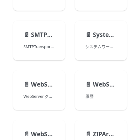
📄️
SMTPTransporter
📄️
SystemWorker
SMTPTransporter クラスを使って、SMTP接続の設定や、SMTP transporter オブジェクトを介したメールの送信をおこなうことができます。
システムワーカーを使うことで、4Dコードは同じマシン上で任意の外部プロセス (シェルコマンド、PHPなど ) を呼び出すことができます。 システムワーカーは非同期で呼び出されます。 コールバックを使用することで、4D は双方向の通信を可能にします。
📄️
WebServer
📄️
WebSocketConnection
WebServer クラス API を使って、メイン (ホスト) アプリケーションおよび、各コンポーネントの Webサーバーを開始・モニターすることができます (Webサーバーオブジェクト 参照)。 このクラスは 4D クラスストアより提供されます。
履歴
📄️
WebSocketServer
📄️
ZIPArchive