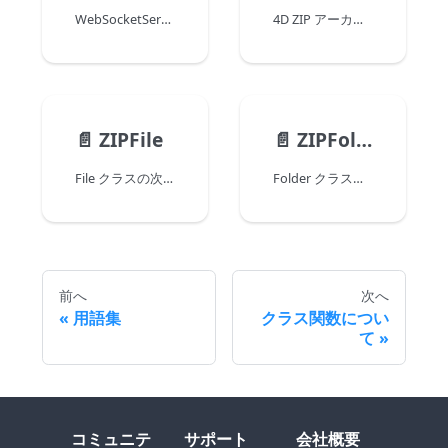
WebSocketServer クラスを使って、4D で WebSocketサーバーを作成および設定することができます。 4D WebSocketサーバーがアクティブになると、WebSocketConnection クラスを使用して 4D とクライアント間で WebSocket 接続を開き、使用することができます。
4D ZIP アーカイブは、一つ以上のファイルまたはフォルダーを格納している File または Folder オブジェクトで、元のサイズより小さくなるように圧縮されているものをいいます。 これらのアーカイブは ".zip" 拡張子を持つように作成され、ディスクスペースの確保や、サイズ制限があるメディア (例: メールまたはネットワークなど) 経由のファイル転送を容易にする用途に使用できます。
📄️
ZIPFile
📄️
ZIPFolder
File クラスの次のプロパティや関数は ZIPFile オブジェクトにおいて利用可能です:
Folder クラスの次のプロパティや関数は ZIPFolder オブジェクトにおいて利用可能です:
前へ
次へ
用語集
クラス関数につい
て
コミュニテ
サポート
会社概要