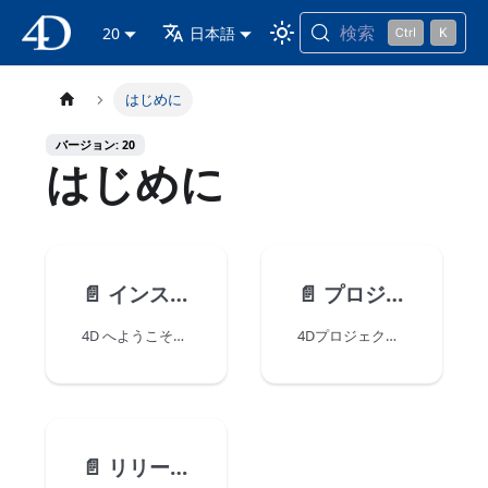
検索
4D ドキュメンテーション
20
日本語
はじめに
バージョン: 20
はじめに
📄️
インストール
📄️
プロジェクトを開発する
4D へようこそ！ このページでは、4D 製品のインストールと起動について必要な情報をまとめています。
4Dプロジェクトは、包括的な統合開発環境 (IDE) を提供する 4D アプリケーションを使って作成・開発します。 4D Server も、空のプロジェクトを新規作成することができます。
📄️
リリースノート