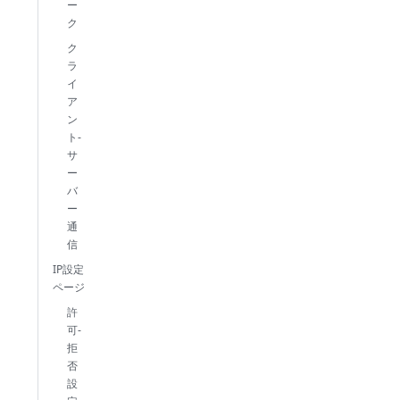
ー
ク
ク
ラ
イ
ア
ン
ト-
サ
ー
バ
ー
通
信
IP設定
ページ
許
可-
拒
否
設