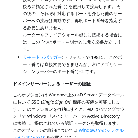
後ろに指定された番号) を使用して接続します。 そ
の後の、それぞれ対応するポートを介した他のサー
バーへの接続は自動です。再度ポート番号を指定す
る必要はありません。
ルーターやファイアウォール越しに接続する場合に
は、この 3つのポートを明示的に開く必要がありま
す。
リモートデバッガー
: デフォルトで 19815。 このポ
ート番号は直接変更できませんが、常にアプリケー
ションサーバーのポート番号+2 です。
ドメインサーバーによるユーザーの認証
このオプションは Windows上の 4D Server データベース
において SSO (
Single Sign On
) 機能の実装を可能にしま
す。 このオプションを有効にすると、4D はバックグラウ
ンドで Windows ドメインサーバーの Active Directory
に接続し、提供されている認証トークンを取得します。
このオプションの詳細については
Windowsでのシングル
サインオン(SSO)
を参照ください。