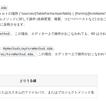
.4dm
("sources/{TableForms/
numTable
} | {Forms}/
formName
メソッドに対して操作 (名称変更、複製、コピー/ペーストなど) がお
ドに反映させます。
。 この場合、エディター上で操作がおこなわれても、4D はそ
Method
:
。
MyMethods/myFormMethod.4dm
この場合、エディター上で操作がおこなわれて
rms/FormMethod.4dm。
とりうる値
またはカスタムのファイルパス、またはプロジェクトメソッド名