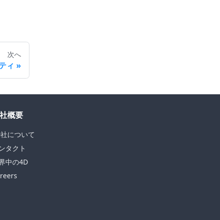
次へ
ティ
社概要
D社について
ンタクト
界中の4D
reers