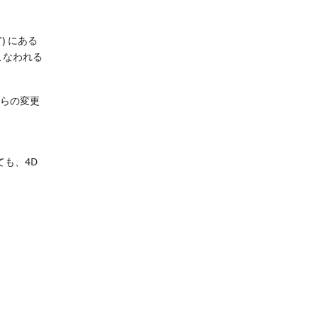
/") にある
こなわれる
れらの変更
も、4D