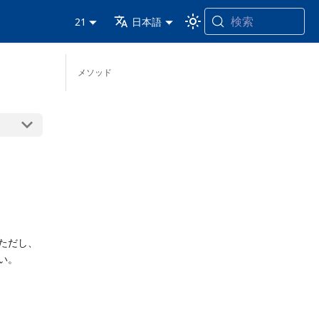
検索
21
日本語
メソッド
ただし、
い。