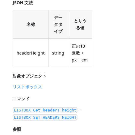
JSON 文法
デー
とりう
名称
タタ
る値
イプ
正の10
headerHeight
string
進数 +
px | em
対象オブジェクト
リストボックス
コマンド
-
LISTBOX Get headers height
LISTBOX SET HEADERS HEIGHT
参照