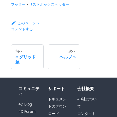
フッター
-
リストボックスヘッダー
このページへ
コメントする
前へ
次へ
グリッド
ヘルプ
線
コミュニテ
サポート
会社概要
ィ
ドキュメン
4D社につい
4D Blog
トのダウン
て
4D Forum
ロード
コンタクト