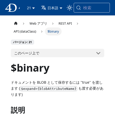
検索
4D ドキュメンテーション
21
日本語
Web アプリ
REST API
API (dataClass)
$binary
バージョン: 21
このページ上で
$binary
ドキュメントを BLOB として保存するには "true" を渡し
ます (
も渡す必要があ
$expand={blobAttributeName}
ります)
説明