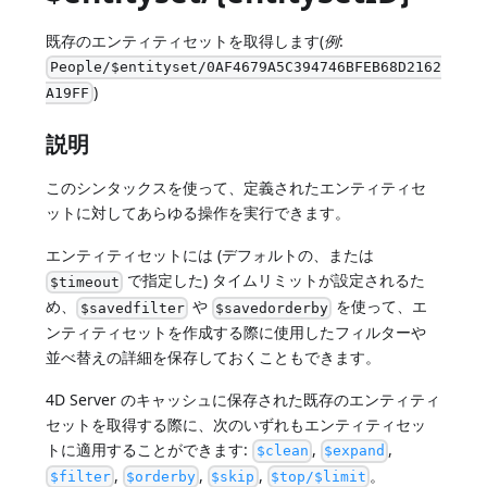
既存のエンティティセットを取得します(
例
:
People/$entityset/0AF4679A5C394746BFEB68D2162
)
A19FF
説明
このシンタックスを使って、定義されたエンティティセ
ットに対してあらゆる操作を実行できます。
エンティティセットには (デフォルトの、または
で指定した) タイムリミットが設定されるた
$timeout
め、
や
を使って、エ
$savedfilter
$savedorderby
ンティティセットを作成する際に使用したフィルターや
並べ替えの詳細を保存しておくこともできます。
4D Server のキャッシュに保存された既存のエンティティ
セットを取得する際に、次のいずれもエンティティセッ
トに適用することができます:
,
,
$clean
$expand
,
,
,
。
$filter
$orderby
$skip
$top/$limit