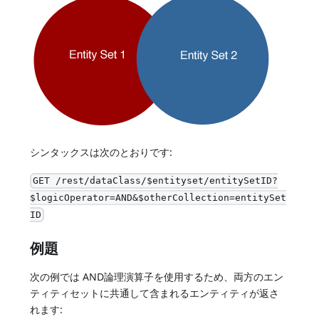
シンタックスは次のとおりです:
GET /rest/dataClass/$entityset/entitySetID?
$logicOperator=AND&$otherCollection=entitySet
ID
例題
次の例では AND論理演算子を使用するため、両方のエン
ティティセットに共通して含まれるエンティティが返さ
れます: