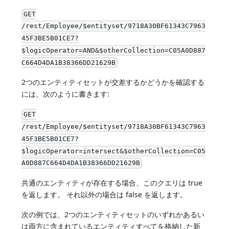
GET
/rest/Employee/$entityset/9718A30BF61343C7963
45F3BE5B01CE7?
$logicOperator=AND&$otherCollection=C05A0D887
C664D4DA1B38366DD21629B
2つのエンティティセットが交差するかどうかを確認する
には、次のように書きます:
GET
/rest/Employee/$entityset/9718A30BF61343C7963
45F3BE5B01CE7?
$logicOperator=intersect&$otherCollection=C05
A0D887C664D4DA1B38366DD21629B
共通のエンティティが存在する場合、このクエリは true
を返します。 それ以外の場合は false を返します。
次の例では、2つのエンティティセットのいずれかあるい
は両方に含まれているエンティティすべてを格納した新