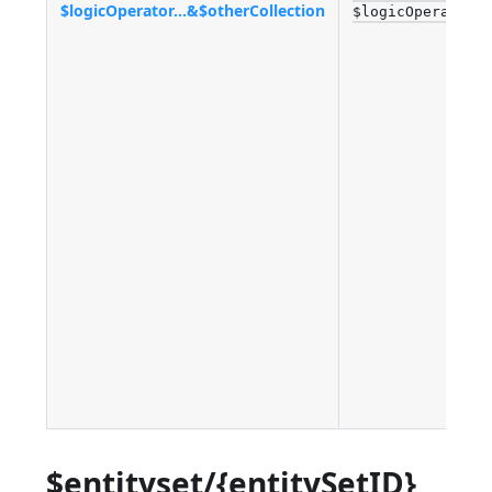
$logicOperator...&$otherCollection
$logicOperator=
$entityset/{entitySetID}