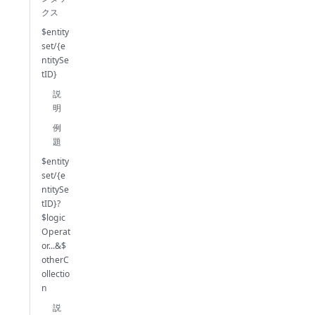
クス
$entity
set/{e
ntitySe
tID}
説
明
例
題
$entity
set/{e
ntitySe
tID}?
$logic
Operat
or...&$
otherC
ollectio
n
説