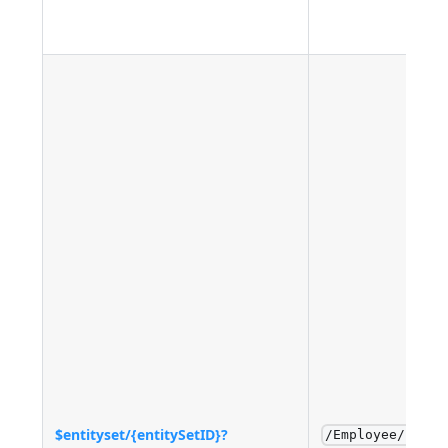
$entityset/{entitySetID}?
/Employee/$enti