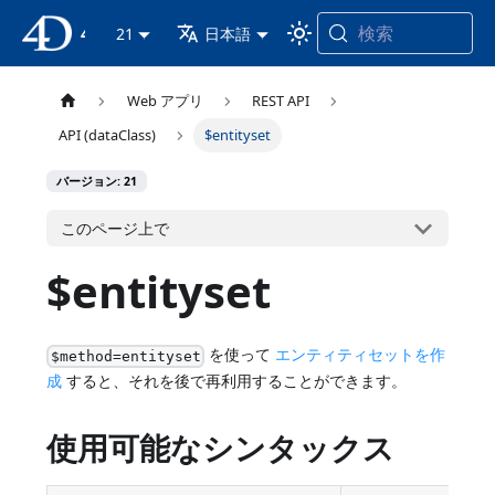
検索
4D ドキュメンテーション
21
日本語
Web アプリ
REST API
API (dataClass)
$entityset
バージョン: 21
このページ上で
$entityset
を使って
エンティティセットを作
$method=entityset
成
すると、それを後で再利用することができます。
使用可能なシンタックス