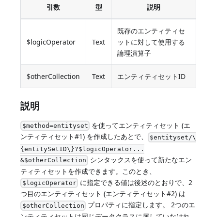
引数
型
説明
既存のエンティティセ
$logicOperator
Text
ットに対して使用する
論理演算子
$otherCollection
Text
エンティティセットID
説明
を使ってエンティティセット (エ
$method=entityset
ンティティセット#1) を作成したあとで、
$entityset/\
{entitySetID\}?$logicOperator...
シンタックスを使って新たなエン
&$otherCollection
ティティセットを作成できます。このとき、
に指定できる値は後述のとおりで、2
$logicOperator
つ目のエンティティセット (エンティティセット#2) は
プロパティに指定します。 2つのエ
$otherCollection
ンティティセットは同じデータクラスに属していなけれ