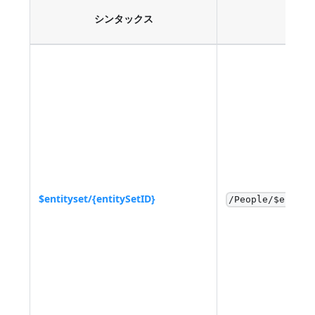
シンタックス
$entityset/{entitySetID}
/People/$entity