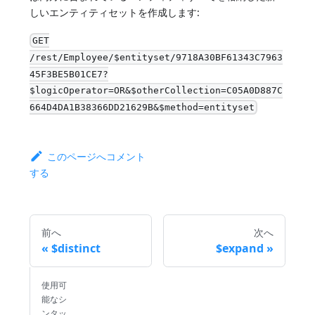
しいエンティティセットを作成します:
GET
/rest/Employee/$entityset/9718A30BF61343C7963
45F3BE5B01CE7?
$logicOperator=OR&$otherCollection=C05A0D887C
664D4DA1B38366DD21629B&$method=entityset
このページへコメント
する
前へ
次へ
$distinct
$expand
使用可
能なシ
ンタッ