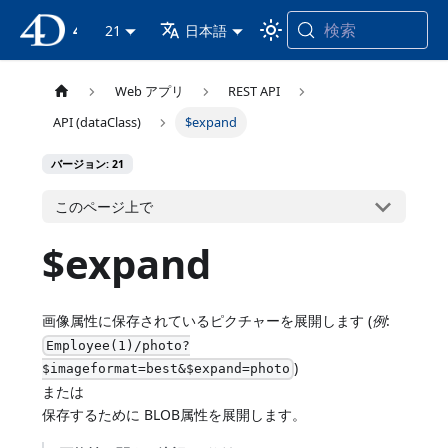
検索
4D ドキュメンテーション
21
日本語
Web アプリ
REST API
API (dataClass)
$expand
バージョン: 21
このページ上で
$expand
画像属性に保存されているピクチャーを展開します (
例
:
Employee(1)/photo?
)
$imageformat=best&$expand=photo
または
保存するために BLOB属性を展開します。