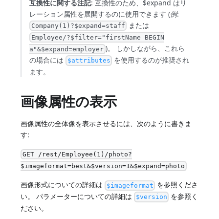
互換性に関する注記
: 互換性のため、$expand はリ
レーション属性を展開するのに使用できます (
例
:
または
Company(1)?$expand=staff
Employee/?$filter="firstName BEGIN
)。 しかしながら、これら
a"&$expand=employer
の場合には
を使用するのが推奨され
$attributes
ます。
画像属性の表示
画像属性の全体像を表示させるには、次のように書きま
す:
GET /rest/Employee(1)/photo?
$imageformat=best&$version=1&$expand=photo
画像形式についての詳細は
を参照くださ
$imageformat
い。 パラメーターについての詳細は
を参照く
$version
ださい。