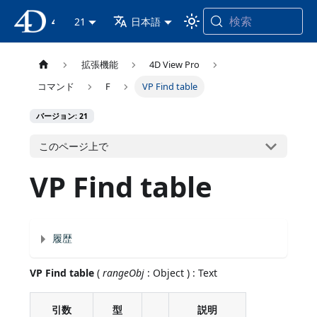
検索
4D ドキュメンテーション
21
日本語
拡張機能
4D View Pro
コマンド
F
VP Find table
バージョン: 21
このページ上で
VP Find table
履歴
VP Find table
(
rangeObj
: Object ) : Text
引数
型
説明