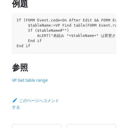
例題
If (FORM Event.code=On After Edit && FORM Event.
     $tableName:=VP Find table(FORM Event.range)
     If ($tableName#"")
         ALERT("表組み "+$tableName+" は変更されま
     End if 
End if
参照
VP Get table range
このページへコメント
する