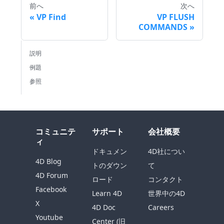
前へ
次へ
VP Find
VP FLUSH
COMMANDS
説明
例題
参照
コミュニテ
サポート
会社概要
ィ
ドキュメン
4D社につい
4D Blog
トのダウン
て
4D Forum
ロード
コンタクト
Facebook
Learn 4D
世界中の4D
X
4D Doc
Careers
Youtube
Center (旧