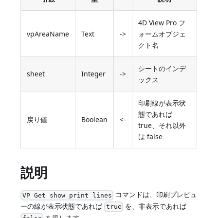
4D View Pro フ
vpAreaName
Text
->
ォームオブジェ
クト名
シートのインデ
sheet
Integer
->
ックス
印刷線が表示状
態であれば
戻り値
Boolean
<-
true、それ以外
は false
説明
コマンドは、印刷プレビュ
VP Get show print lines
ーの線が表示状態であれば
を、非表示であれば
true
を返します。