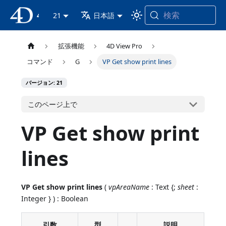
検索
4D ドキュメンテーション
21
日本語
拡張機能
4D View Pro
コマンド
G
VP Get show print lines
バージョン: 21
このページ上で
VP Get show print
lines
VP Get show print lines
(
vpAreaName
: Text {;
sheet
:
Integer } ) : Boolean
引数
型
説明