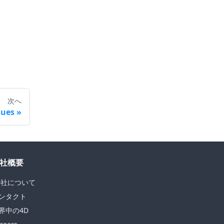
次へ
lues
社概要
D社について
ンタクト
界中の4D