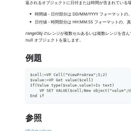
返されるオブジェクトに日付または時間が含まれている場
時間値 - 日付部分は DD/MM/YYYY フォーマットの、1
日付値 - 時間部分は HH:MM:SS フォーマットの、真夜
rangeObj
のレンジが複数セルあるいは複数レンジを含ん
null オブジェクトを返します。
例題
$cell:=VP Cell("ViewProArea";5;2)
$value:=VP Get value($cell)
If(Value type($value.value)=Is text)
    VP SET VALUE($cell;New object("value";U
End if
参照
VP Get values