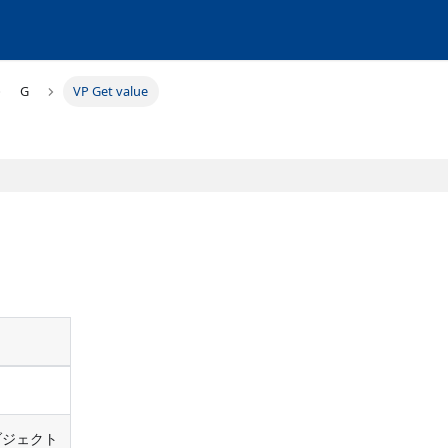
G
VP Get value
ブジェクト