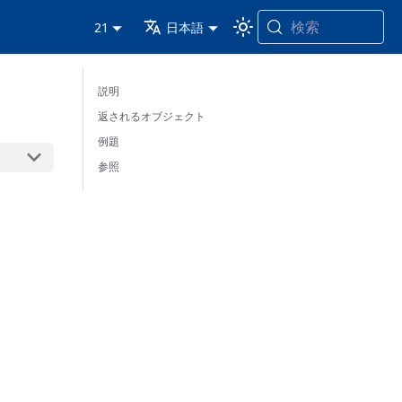
検索
21
日本語
説明
返されるオブジェクト
例題
参照