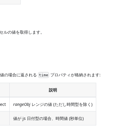
セルの値を取得します。
付値の場合に返される
プロパティが格納されます:
time
説明
ject
rangeObj
レンジの値 (ただし時間型を除く)
値が js 日付型の場合、時間値 (秒単位)