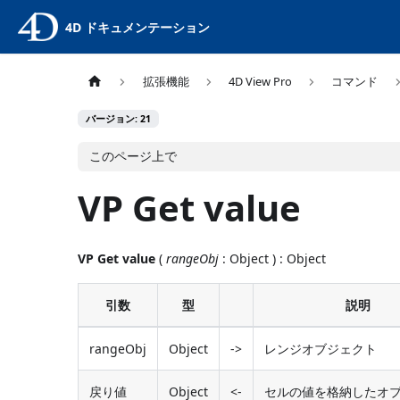
4D ドキュメンテーション
拡張機能
4D View Pro
コマンド
バージョン: 21
このページ上で
VP Get value
VP Get value
(
rangeObj
: Object ) : Object
引数
型
説明
rangeObj
Object
->
レンジオブジェクト
戻り値
Object
<-
セルの値を格納したオ