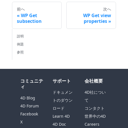
前へ
次へ
WP Get
WP Get view
subsection
properties
説明
例題
参照
コミュニテ
サポート
会社概要
ィ
ドキュメン
4D社につい
4D Blog
トのダウン
て
4D Forum
ロード
コンタクト
Facebook
Learn 4D
世界中の4D
X
4D Doc
Careers