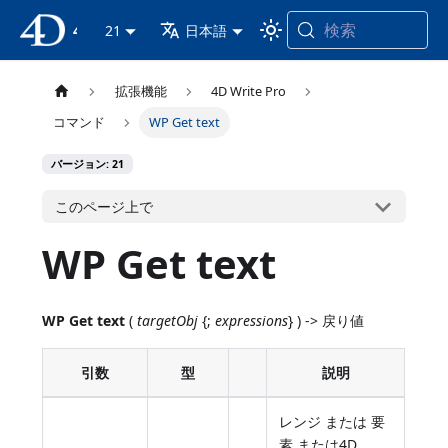
検索
4D ドキュメンテーション
21
日本語
拡張機能
4D Write Pro
コマンド
WP Get text
バージョン: 21
このページ上で
WP Get text
WP Get text
(
targetObj
{;
expressions
} ) -> 戻り値
引数
型
説明
レンジ または 要
素 または4D