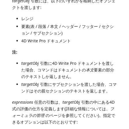
targetObj
引数には、以下のいずれかを格納したオブジェ
クトを渡します:
レンジ
要素(表 / 段落 / 本文 / ヘッダー / フッター / セクシ
ョン / サブセクション)
4D Write Pro ドキュメント
注:
targetObj
引数に4D Write Pro ドキュメントを渡し
た場合、コマンドはドキュメントの
本文
要素の部分
のテキストしか返しません。
targetObj
引数にサブセクションを渡した場合、コマ
ンドはその親セクションのテキストを返します。
expressions
任意の引数は、
targetObj
引数の中にある4D
式の評価の仕方を定義します(詳細な情報については、
フ
ォーミュラの管理
のページを参照してください)。指定で
きるオプションは以下のとおりです: