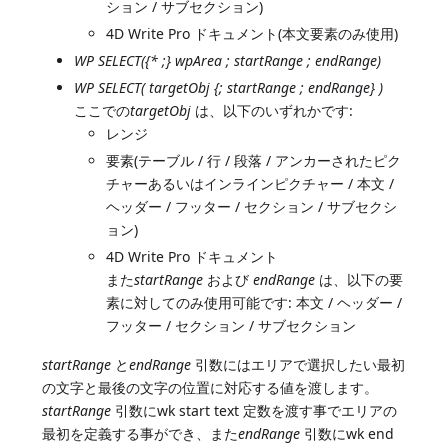
ション / サブセクション)
4D Write Pro ドキュメント(本文要素のみ使用)
WP SELECT({* ;} wpArea ; startRange ; endRange)
WP SELECT( targetObj {; startRange ; endRange} )
ここでの
targetObj
は、以下のいずれかです:
レンジ
要素(テーブル / 行 / 段落 / アンカーされたピク
チャーあるいはインラインピクチャー / 本文 /
ヘッダー / フッター / セクション / サブセクシ
ョン)
4D Write Pro ドキュメント
また
startRange
および
endRange
は、以下の要
素に対してのみ使用可能です: 本文 / ヘッダー /
フッター / セクション / サブセクション
startRange
と
endRange
引数にはエリアで選択したい最初
の文字と最後の文字の位置に対応する値を渡します。
startRange
引数にwk start text 定数を渡す事でエリアの
最初を定義する事ができ、また
endRange
引数にwk end