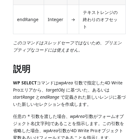
テキストレンジの
endRange
Integer
→
終わりのオフセッ
ト
このコマンドはスレッドセーフではないため、プリエン
プティブなコードには使えません。
説明
WP SELECT
コマンドは
wpArea
引数で指定した4D Write
Proエリアから、
targetObj
に基づいた、あるいは
startRange
と
endRange
で定義された新しいレンジに基づ
いた新しいセレクションを作成します。
任意の
*
引数を渡した場合、
wpArea
引数がフォームオブ
ジェクト名(文字列)であることを指示します。この引数を
省略した場合、
wpArea
引数が4D Write Proオブジェクト
変数あるいはフィールドであることを指示します。