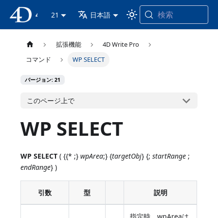
検索
4D ドキュメンテーション
21
日本語
拡張機能
4D Write Pro
コマンド
WP SELECT
バージョン: 21
このページ上で
WP SELECT
WP SELECT
( {{* ;}
wpArea
;} {
targetObj
} {;
startRange
;
endRange
} )
引数
型
説明
指定時、wpAreaは