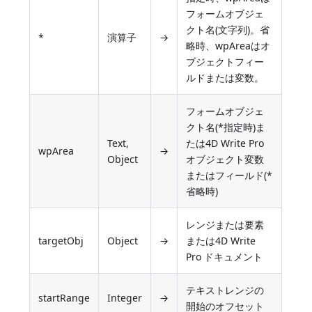
フォームオブジェ
クト名(文字列)。省
*
演算子
→
略時、wpAreaはオ
ブジェクトフィー
ルドまたは変数。
フォームオブジェ
クト名(*指定時)ま
Text,
たは4D Write Pro
wpArea
→
Object
オブジェクト変数
またはフィールド(*
省略時)
レンジまたは要素
targetObj
Object
→
または4D Write
Pro ドキュメント
テキストレンジの
startRange
Integer
→
開始のオフセット