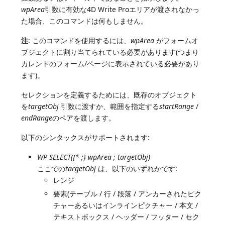
wpArea
引数に有効な4D Write Proエリアが渡されなかっ
た場合、このコマンドは何もしません。
注
: このコマンドを使用するには、
wpArea
がフォームオ
ブジェクトに割り当てられている必要があります(つまり
カレントのフォーム/ページに表示されている必要があり
ます)。
セレクションを定義するためには、既存のオブジェクト
を
targetObj
引数に渡すか、範囲を指定する
startRange
/
endRange
のペアを渡します。
以下のシンタックスがサポートされます:
WP SELECT({* ;} wpArea ; targetObj)
ここでの
targetObj
は、以下のいずれかです:
レンジ
要素(テーブル / 行 / 段落 / アンカーされたピク
チャーあるいはインラインピクチャー / 本文 /
テキストボックス / ヘッダー / フッター / セク