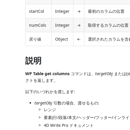
startCol
Integer
→
最初のカラムの位置
numCols
Integer
→
取得するカラムの位置
戻り値
Object
←
選択されたカラムを含
説明
WP Table get columns
コマンドは、
targetObj
または(
s
クトを返します。
以下のいづれかを渡します:
targetObj
引数の場合、渡せるもの:
レンジ
要素(行/段落/本文/ヘッダー/フッター/インラ
4D Write Pro ドキュメント