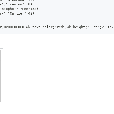
y";"Trenton";18)
istopher";"Lee";53)
ry";"Cartier";42)
r;0x00E0E0E0;wk text color;"red";wk height;"36pt";wk tex