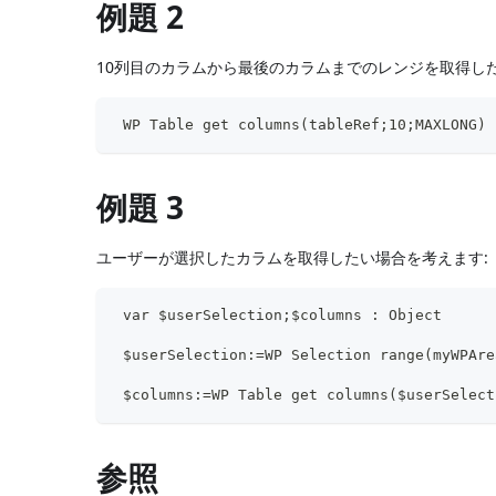
例題 2
10列目のカラムから最後のカラムまでのレンジを取得し
 WP Table get columns(tableRef;10;MAXLONG)
例題 3
ユーザーが選択したカラムを取得したい場合を考えます:
 var $userSelection;$columns : Object
 $userSelection:=WP Selection range(myWPAre
 $columns:=WP Table get columns($userSelect
参照