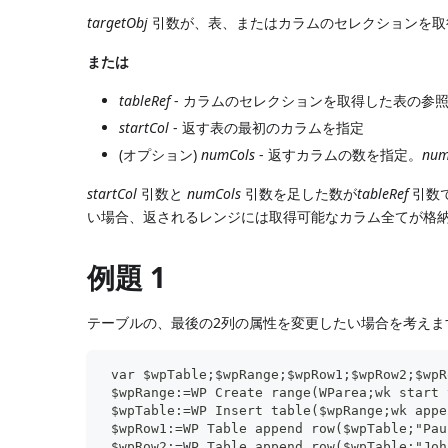
targetObj
引数が、表、またはカラムのセレクションを取得
または
tableRef
- カラムのセレクションを取得した表の参
startCol
- 返す表の最初のカラムを指定
(オプション)
numCols
- 返すカラムの数を指定。
num
startCol
引数と
numCols
引数を足した数が
tableRef
引数
い場合、返されるレンジには取得可能なカラム全てが格
例題 1
テーブルの、最後の2列の属性を変更したい場合を考えま
 var $wpTable;$wpRange;$wpRow1;$wpRow2;$wpR
 $wpRange:=WP Create range(WParea;wk start 
 $wpTable:=WP Insert table($wpRange;wk appe
 $wpRow1:=WP Table append row($wpTable;"Pau
 $wpRow2:=WP Table append row($wpTable;"Joh