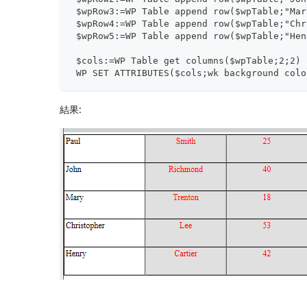
 $wpRow3:=WP Table append row($wpTable;"Mar
 $wpRow4:=WP Table append row($wpTable;"Chr
 $wpRow5:=WP Table append row($wpTable;"Hen
 $cols:=WP Table get columns($wpTable;2;2)
 WP SET ATTRIBUTES($cols;wk background colo
結果: