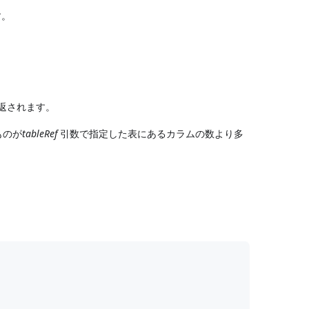
す。
返されます。
ものが
tableRef
引数で指定した表にあるカラムの数より多