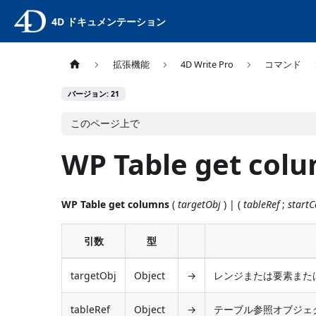
4D ドキュメンテーション
拡張機能
4D Write Pro
コマンド
バージョン: 21
このページ上で
WP Table get col
WP Table get columns
(
targetObj
) | (
tableRef
;
startC
引数
型
targetObj
Object
→
レンジまたは要素または4D
tableRef
Object
→
テーブル参照オブジェ