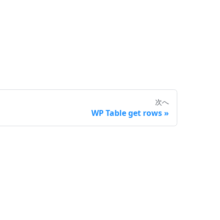
次へ
WP Table get rows