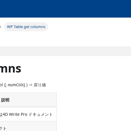
WP Table get columns
umns
ol
{;
numCols
} ) -> 戻り値
説明
 Write Pro ドキュメント
クト