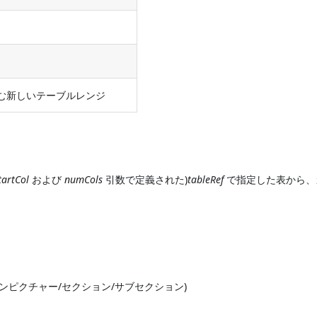
む新しいテーブルレンジ
tartCol
および
numCols
引数で定義された)
tableRef
で指定した表から、
インピクチャー/セクション/サブセクション)