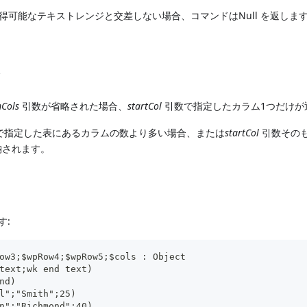
可能なテキストレンジと交差しない場合、コマンドはNull を返しま
照
Cols
引数が省略された場合、
startCol
引数で指定したカラム1つだけが
で指定した表にあるカラムの数より多い場合、または
startCol
引数その
納されます。
す:
ow3;$wpRow4;$wpRow5;$cols : Object
text;wk end text)
nd)
l";"Smith";25)
n";"Richmond";40)