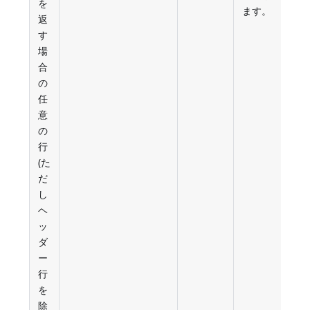
を
ます。
返
す
場
合
の
任
意
の
行
(た
だ
し
ヘ
ッ
ダ
ー
行
を
除