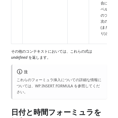
合には、
ベルのカ
のブレー
次のブレ
(または表
り)との間
その他のコンテキストにおいては、これらの式は
undefined
を返します。
注
これらのフォーミュラ挿入についての詳細な情報に
ついては、
WP INSERT FORMULA
を参照してくだ
さい。
日付と時間フォーミュラを