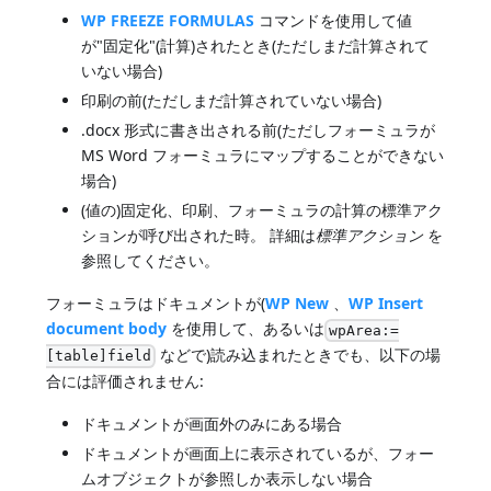
WP FREEZE FORMULAS
コマンドを使用して値
が"固定化"(計算)されたとき(ただしまだ計算されて
いない場合)
印刷の前(ただしまだ計算されていない場合)
.docx 形式に書き出される前(ただしフォーミュラが
MS Word フォーミュラにマップすることができない
場合)
(値の)固定化、印刷、フォーミュラの計算の標準アク
ションが呼び出された時。 詳細は
標準アクション
を
参照してください。
フォーミュラはドキュメントが(
WP New
、
WP Insert
document body
を使用して、あるいは
wpArea:=
などで)読み込まれたときでも、以下の場
[table]field
合には評価されません:
ドキュメントが画面外のみにある場合
ドキュメントが画面上に表示されているが、フォー
ムオブジェクトが参照しか表示しない場合