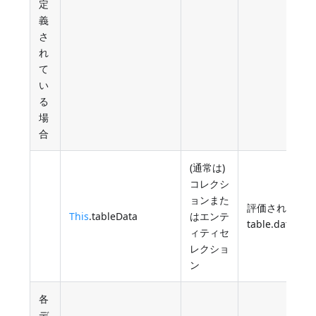
定
義
さ
れ
て
い
る
場
合
(通常は)
コレクシ
ョンまた
評価された
This
.tableData
はエンテ
table.dataSou
ィティセ
レクショ
ン
各
デ