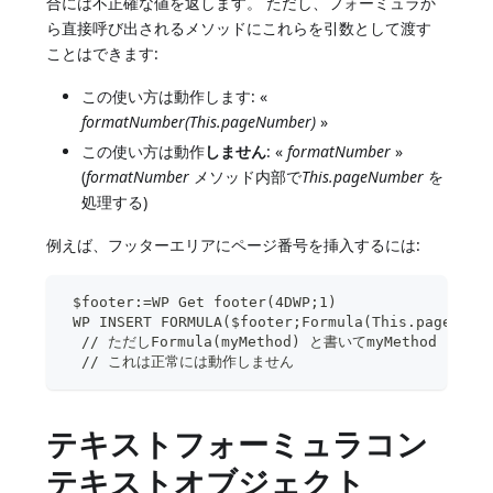
合には不正確な値を返します。 ただし、フォーミュラか
ら直接呼び出されるメソッドにこれらを引数として渡す
ことはできます:
この使い方は動作します: «
formatNumber(This.pageNumber)
»
この使い方は動作
しません
: «
formatNumber
»
(
formatNumber
メソッド内部で
This.pageNumber
を
処理する)
例えば、フッターエリアにページ番号を挿入するには:
 $footer:=WP Get footer(4DWP;1)
 WP INSERT FORMULA($footer;Formula(This.pageNumb
  // ただしFormula(myMethod) と書いてmyMethod にT
  // これは正常には動作しません
テキストフォーミュラコン
テキストオブジェクト