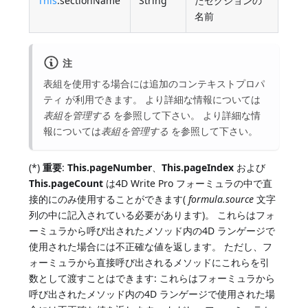
This
.sectionName
String
たセクションの
名前
注
表組を使用する場合には追加のコンテキストプロパ
ティ が利用できます。 より詳細な情報については
表組を管理する
を参照して下さい。 より詳細な情
報については
表組を管理する
を参照して下さい。
(*)
重要
:
This.pageNumber
、
This.pageIndex
および
This.pageCount
は4D Write Pro フォーミュラの中で直
接的にのみ使用することができます(
formula.source
文字
列の中に記入されている必要があります)。 これらはフォ
ーミュラから呼び出されたメソッド内の4D ランゲージで
使用された場合には不正確な値を返します。 ただし、フ
ォーミュラから直接呼び出されるメソッドにこれらを引
数として渡すことはできます: これらはフォーミュラから
呼び出されたメソッド内の4D ランゲージで使用された場