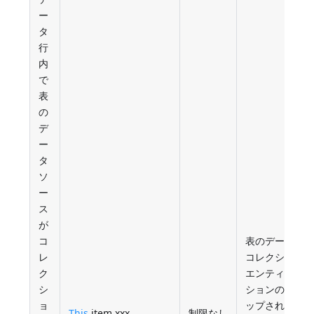
ー
タ
行
内
で
表
の
デ
ー
タ
ソ
ー
ス
が
コ
表のデータソ
レ
コレクション
ク
エンティティ
シ
ションの各項
ョ
ップされた属
This
.item.xxx
制限なし