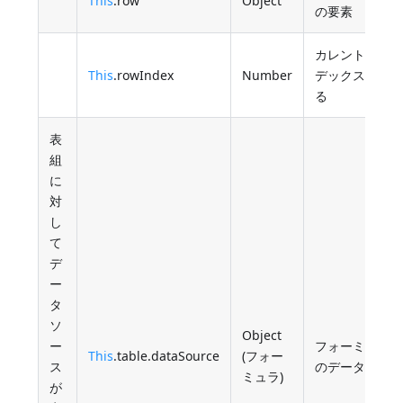
This
.row
Object
の要素
カレントの行
This
.rowIndex
Number
デックス、1か
る
表
組
に
対
し
て
デ
ー
タ
ソ
Object
ー
フォーミュラ
This
.table.dataSource
(フォー
ス
のデータソー
ミュラ)
が