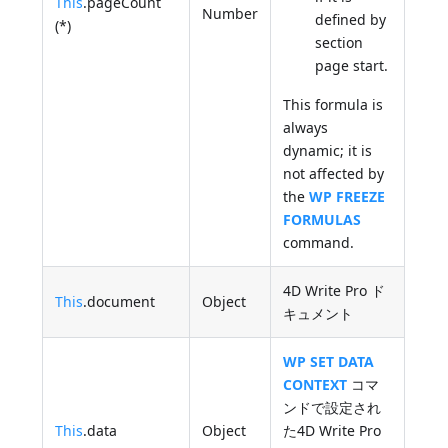
This
.pageCount
Number
defined by
(*)
section
page start.
This formula is
always
dynamic; it is
not affected by
the
WP FREEZE
FORMULAS
command.
4D Write Pro ド
This
.document
Object
キュメント
WP SET DATA
CONTEXT
コマ
ンドで設定され
This
.data
Object
た4D Write Pro