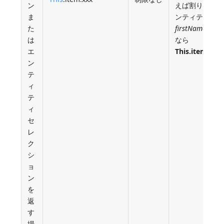
ン
えば割り当て
ま
ンティティの
た
firstName
属性
は
なら
エ
This.item.fir
ン
テ
ィ
テ
ィ
セ
レ
ク
シ
ョ
ン
を
返
す
場