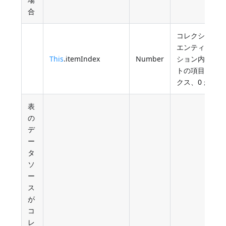
合
コレクション
エンティティ
This
.itemIndex
Number
ション内での
トの項目のイ
クス、0 から
表
の
デ
ー
タ
ソ
ー
ス
が
コ
レ