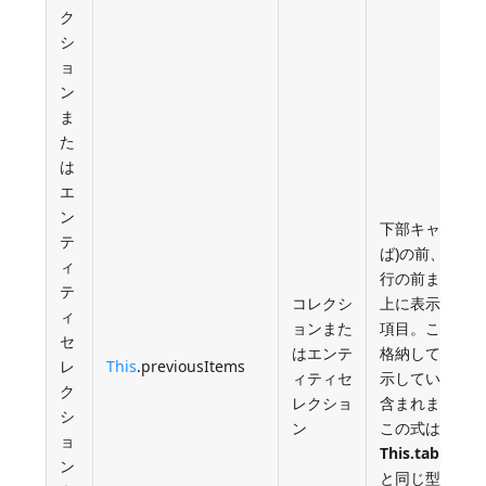
ク
シ
ョ
ン
ま
た
は
エ
ン
下部キャリー行
テ
ば)の前、また
ィ
行の前までに
テ
コレクシ
上に表示され
ィ
ョンまた
項目。これに
セ
はエンテ
格納している
レ
This
.previousItems
ィティセ
示しているペ
ク
レクショ
含まれます。
シ
ン
この式は
ョ
This.tableDat
ン
と同じ型の値