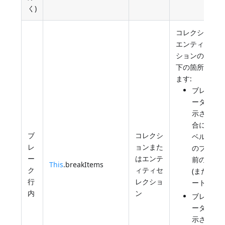
く)
コレクション
エンティティ
ションの項目
下の箇所に表
ます:
ブレーク
ータ行の
示されて
合には、
ブ
コレクシ
ベルのカ
レ
ョンまた
のブレー
ー
はエンテ
前のブレ
This
.breakItems
ク
ィティセ
(または表
行
レクショ
ート)との
内
ン
ブレーク
ータ行の
示されて