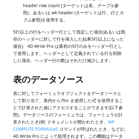
header row count (ターゲットは表、
テーブル
参
照)、あるいは wk header (ターゲットは行、
行とカ
ラム
参照)を使用する。
5行以上の行をヘッダー行として指定した場合(あるいは既
存のヘッダーに対して行を挿入した結果5行以上になった
場合)、4D Write Pro は最初の5行のみをヘッダー行とし
て使用します。ヘッダーとして定義されている行を削除
した場合、ヘッダー行の数はそれだけ減少します。
表のデータソース
表に対してフォーミュラオブジェクトをデータソースと
して割り当て、表内から
This を使用した式
を使用するこ
とで計算された値にアクセスすることができます(以下参
照)。データソースのフォーミュラは、フォーミュラが計
算されたとき(例: ドキュメントが開かれたとき、
WP
COMPUTE FORMULAS
コマンドが呼ばれたとき、など)に
4D Write Pro によって処理されます。この機能はデータ