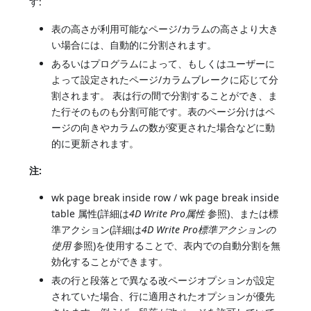
す:
表の高さが利用可能なページ/カラムの高さより大き
い場合には、自動的に分割されます。
あるいはプログラムによって、もしくはユーザーに
よって設定されたページ/カラムブレークに応じて分
割されます。 表は行の間で分割することができ、ま
た行そのものも分割可能です。表のページ分けはペ
ージの向きやカラムの数が変更された場合などに動
的に更新されます。
注:
wk page break inside row / wk page break inside
table 属性(詳細は
4D Write Pro属性
参照)、または標
準アクション(詳細は
4D Write Pro標準アクションの
使用
参照)を使用することで、表内での自動分割を無
効化することができます。
表の行と段落とで異なる改ページオプションが設定
されていた場合、行に適用されたオプションが優先