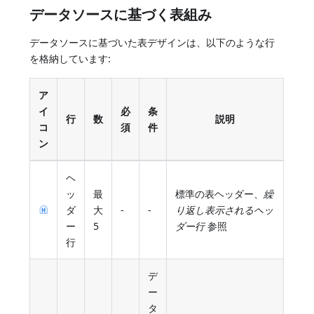
データソースに基づく表組み
データソースに基づいた表デザインは、以下のような行
を格納しています:
ア
イ
必
条
行
数
説明
コ
須
件
ン
ヘ
ッ
最
標準の表ヘッダー、
繰
ダ
大
-
-
り返し表示されるヘッ
ー
5
ダー行
参照
行
デ
ー
タ