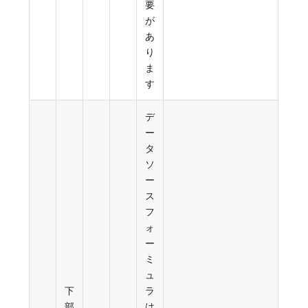
要
が
あ
り
ま
す
デ
ー
タ
ソ
ー
ス
フ
ォ
ー
ミ
ュ
下
ラ
部
は