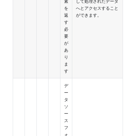
素
して処理されたデータ
を
へとアクセスすること
返
ができます。
す
必
要
が
あ
り
ま
す
デ
ー
タ
ソ
ー
ス
フ
ォ