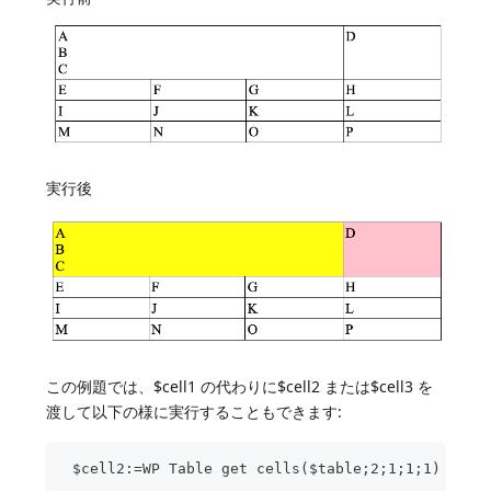
実行後
この例題では、$cell1 の代わりに$cell2 または$cell3 を
渡して以下の様に実行することもできます:
 $cell2:=WP Table get cells($table;2;1;1;1)