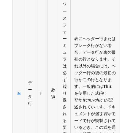
ソ
ー
ス
フ
ォ
ー
表にヘッダー行または
ミ
ブレーク行がない場
ュ
合、データ行が表の最
ラ
初の行となります。そ
は
れ以外の場合には、ヘ
必
ッダー行の後の最初の
ず
行がこの行となりま
デ
繰
す。一般的には
This
ー
必
1
り
を使用した式(例:
タ
須
返
This.item.value
)が記
行
さ
述されています。ドキ
れ
ュメントが
値を表示
モ
る
ードで行が複製されて
要
いるとき、この式を通