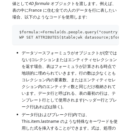
値として
4D formula
オブジェクトを渡します。例えば、
表の中にFrance に住む全ての人のデータを行に表したい
場合、以下のようなコードを使用します:
 $formula:=Formula(ds.people.query("country = :1
 WP SET ATTRIBUTES($table;wk datasource;$formula
データソースフォーミュラがオブジェクトが(空では
ない)コレクションまたはエンティティセレクション
を返す場合、表はフォーミュラが計算される時点で
地頭的に埋められていきます。行の数は少なくとも
コレクション内の要素数、またはエンティティセレ
クション内のエンティティ数と同じだけ格納されて
います。データ行と呼ばれる、表の最初の行は、テ
ンプレート行として使用されます(ヘッダー行とブレ
ーク行(あれば)は除く)。
データ行(およびブレーク行)内では、
This.item.lastname のような特殊なキーワードを使
用した式を挿入することができます。式は、処理の