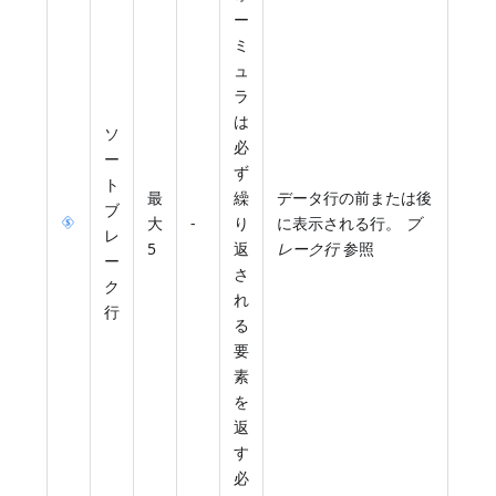
ー
ミ
ュ
ラ
は
ソ
必
ー
ず
ト
最
繰
データ行の前または後
ブ
大
-
り
に表示される行。
ブ
レ
5
返
レーク行
参照
ー
さ
ク
れ
行
る
要
素
を
返
す
必