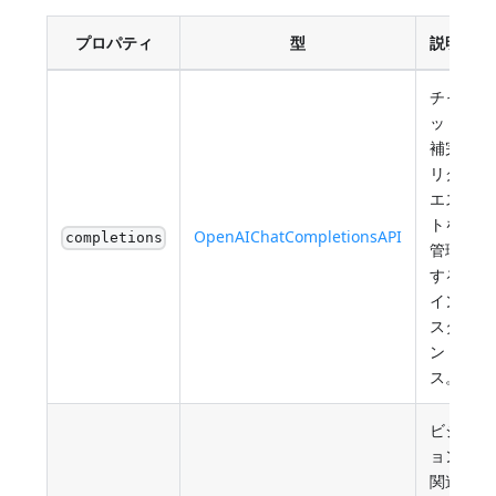
プロパティ
型
説明
チャ
ット
補完
リク
エス
トを
OpenAIChatCompletionsAPI
completions
管理
する
イン
スタ
ン
ス。
ビジ
ョン
関連