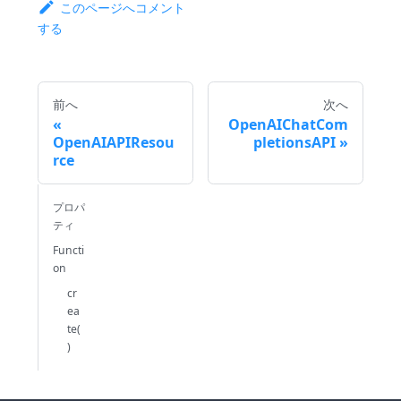
このページへコメント
する
前へ
次へ
OpenAIChatCom
OpenAIAPIResou
pletionsAPI
rce
プロパ
ティ
Functi
on
cr
ea
te(
)