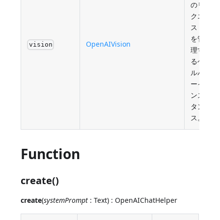
のリ
クエ
スト
を管
OpenAIVision
vision
理す
るヘ
ルパ
ーイ
ンス
タン
ス。
Function
create()
create
(
systemPrompt
: Text) : OpenAIChatHelper