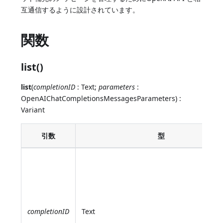
互通信するように設計されています。
関数
list()
list
(
completionID
: Text;
parameters
:
OpenAIChatCompletionsMessagesParameters) :
Variant
引数
型
completionID
Text