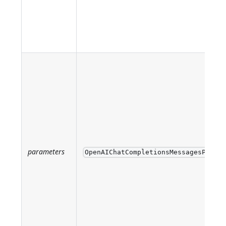
parameters
OpenAIChatCompletionsMessagesParame