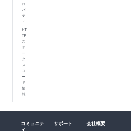
ロ
パ
テ
ィ
HT
TP
ス
テ
ー
タ
ス
コ
ー
ド
情
報
コミュニテ
サポート
会社概要
ィ