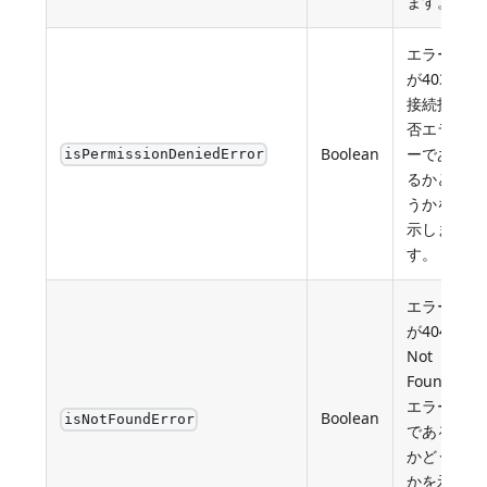
ます。
エラー
が403
接続拒
否エラ
Boolean
ーであ
isPermissionDeniedError
るかど
うかを
示しま
す。
エラー
が404
Not
Found
エラー
Boolean
isNotFoundError
である
かどう
かを示