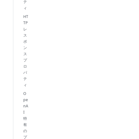
テ
ィ
HT
TP
レ
ス
ポ
ン
ス
プ
ロ
パ
テ
ィ
O
pe
nA
I
特
有
の
プ