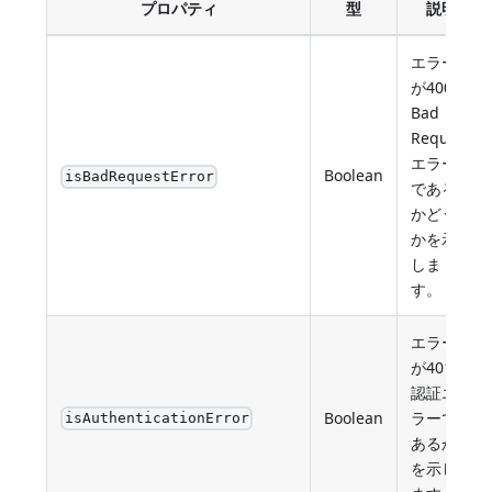
プロパティ
型
説明
エラー
が400
Bad
Request
エラー
Boolean
isBadRequestError
である
かどう
かを示
しま
す。
エラー
が401
認証エ
Boolean
ラーで
isAuthenticationError
あるか
を示し