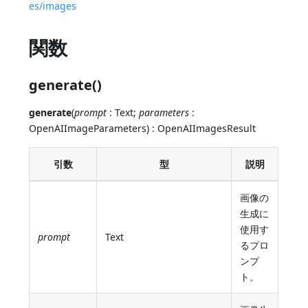
es/images
関数
generate()
generate
(
prompt
: Text;
parameters
:
OpenAIImageParameters) : OpenAIImagesResult
引数
型
説明
画像の
生成に
使用す
prompt
Text
るプロ
ンプ
ト。