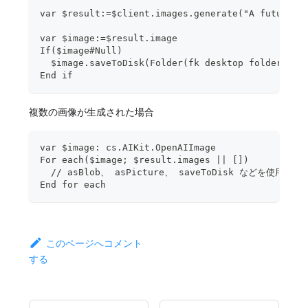
var $result:=$client.images.generate("A futurist
var $image:=$result.image
If($image#Null)
  $image.saveToDisk(Folder(fk desktop folder).fi
End if
複数の画像が生成された場合
var $image: cs.AIKit.OpenAIImage
For each($image; $result.images || [])
  // asBlob、 asPicture、 saveToDisk などを使用
End for each
このページへコメント
する