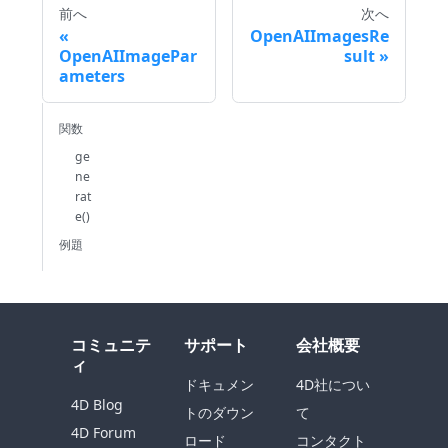
前へ
次へ
OpenAIImagesRe
OpenAIImagePar
sult
ameters
関数
ge
ne
rat
e()
例題
コミュニテ
サポート
会社概要
ィ
ドキュメン
4D社につい
4D Blog
トのダウン
て
4D Forum
ロード
コンタクト