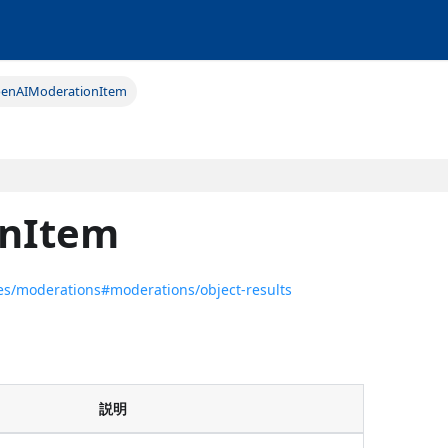
enAIModerationItem
nItem
ces/moderations#moderations/object-results
説明