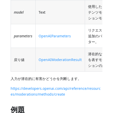
使用したいコン
model
Text
テンツモデレー
ションモデル。
リクエスト用の
parameters
OpenAIParameters
追加のパラメー
ター。
潜在的な危険性
戻り値
OpenAIModerationResult
を表すモデレー
ションの結果。
入力が潜在的に有害かどうかを判断します。
https://developers.openai.com/api/reference/resourc
es/moderations/methods/create
例題