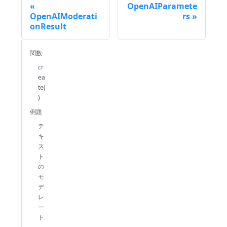
OpenAIParamete
OpenAIModerati
rs
onResult
関数
cr
ea
te(
)
例題
テ
キ
ス
ト
の
モ
デ
レ
ー
ト