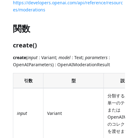
https://developers.openai.com/api/reference/resourc
es/moderations
関数
create()
create
(
input
: Variant;
model
: Text;
parameters
:
OpenAIParameters) : OpenAIModerationResult
引数
型
説明
分類する入力。
単一のテキスト
または
input
Variant
OpenAIMessa
のコレクション
を渡せます。