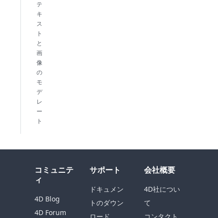
テ
キ
ス
ト
と
画
像
の
モ
デ
レ
ー
ト
コミュニテ
サポート
会社概要
ィ
ドキュメン
4D社につい
4D Blog
トのダウン
て
4D Forum
ロード
コンタクト