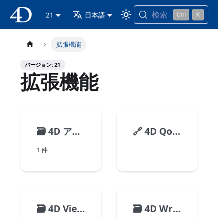
検索
4D ドキュメンテーション
21
日本語
拡張機能
バージョン: 21
拡張機能
🗃️
4D アプリケーションの拡張
🔗
4D Qodly Pro
1 件
🗃️
4D View Pro
🗃️
4D Write Pro