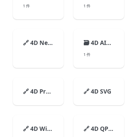
1 件
1 件
🔗
4D NetKit
🗃️
4D AIKit
1 件
🔗
4D Progress
🔗
4D SVG
🔗
4D Widgets
🔗
4D QPDF