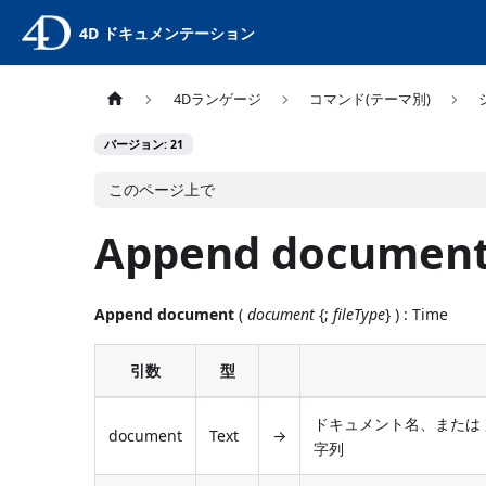
4D ドキュメンテーション
4Dランゲージ
コマンド(テーマ別)
バージョン: 21
このページ上で
Append documen
Append document
(
document
{;
fileType
} ) : Time
引数
型
ドキュメント名、または
document
Text
→
字列