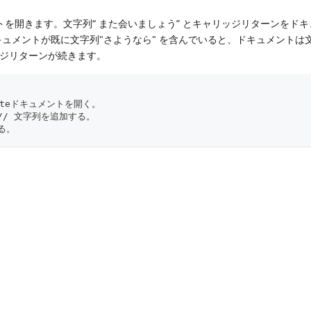
トを開きます。文字列“ また会いましょう” とキャリッジリターンをド
ュメントが既に文字列"さようなら" を含んでいると、ドキュメントは文
ッジリターンが続きます。
 //Noteドキュメントを開く。
) // 文字列を追加する。
じる。