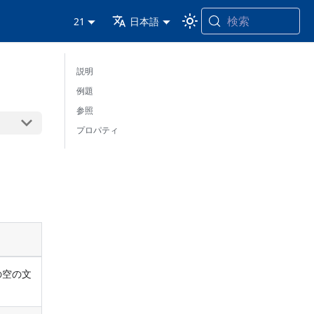
検索
21
日本語
説明
例題
参照
プロパティ
の空の文