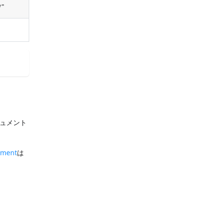
"
ュメント
ument
は