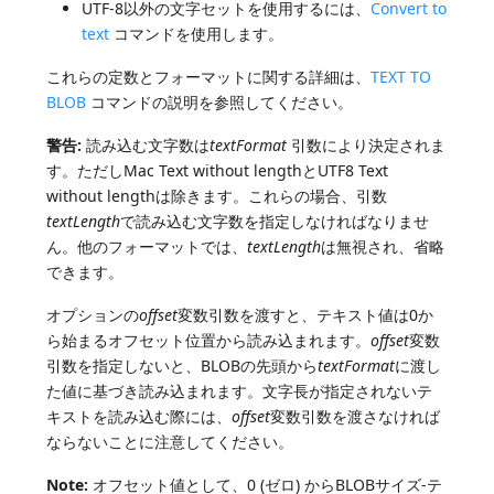
UTF-8以外の文字セットを使用するには、
Convert to
text
コマンドを使用します。
これらの定数とフォーマットに関する詳細は、
TEXT TO
BLOB
コマンドの説明を参照してください。
警告:
読み込む文字数は
textFormat
引数により決定されま
す。ただしMac Text without lengthとUTF8 Text
without lengthは除きます。これらの場合、引数
textLength
で読み込む文字数を指定しなければなりませ
ん。他のフォーマットでは、
textLength
は無視され、省略
できます。
オプションの
offset
変数引数を渡すと、テキスト値は0か
ら始まるオフセット位置から読み込まれます。
offset
変数
引数を指定しないと、BLOBの先頭から
textFormat
に渡し
た値に基づき読み込まれます。文字長が指定されないテ
キストを読み込む際には、
offset
変数引数を渡さなければ
ならないことに注意してください。
Note:
オフセット値として、0 (ゼロ) からBLOBサイズ-テ