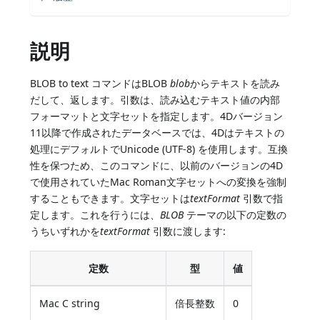
説明
BLOB to text コマンドはBLOB
blob
からテキストを読み
だして、返します。引数は、読み込むテキスト値の内部
フォーマットと文字セットを指定します。4Dバージョン
11以降で作成されたデータベースでは、4Dはテキストの
処理にデフォルトでUnicode (UTF-8) を使用します。互換
性を保つため、このコマンドに、以前のバージョンの4D
で使用されていたMac Roman文字セットへの変換を強制
することもできます。文字セットは
textFormat
引数で指
定します。これを行うには、
BLOB
テーマの以下の定数の
うちいずれかを
textFormat
引数に渡します:
定数
型
値
Mac C string
倍長整数
0