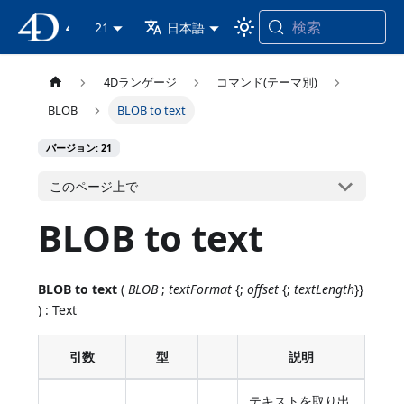
検索
4D ドキュメンテーション
21
日本語
4Dランゲージ
コマンド(テーマ別)
BLOB
BLOB to text
バージョン: 21
このページ上で
BLOB to text
BLOB to text
(
BLOB
;
textFormat
{;
offset
{;
textLength
}}
) : Text
引数
型
説明
テキストを取り出