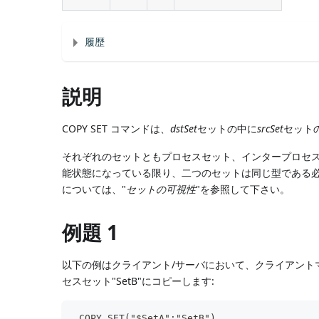
履歴
説明
COPY SET コマンドは、
dstSet
セットの中に
srcSet
セット
それぞれのセットともプロセスセット、インタープロセ
能状態になっている限り、二つのセットは同じ型である必
については、"
セットの可視性
"を参照して下さい。
例題 1
以下の例はクライアント/サーバにおいて、クライアントマ
セスセット"SetB"にコピーします:
 COPY SET("$SetA";"SetB")