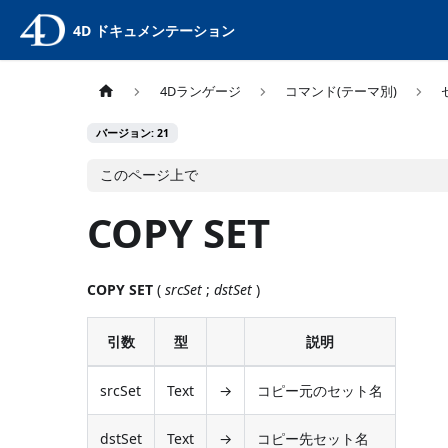
4D ドキュメンテーション
4Dランゲージ
コマンド(テーマ別)
バージョン: 21
このページ上で
COPY SET
COPY SET
(
srcSet
;
dstSet
)
引数
型
説明
srcSet
Text
→
コピー元のセット名
dstSet
Text
→
コピー先セット名