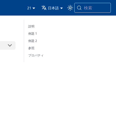
検索
21
日本語
説明
例題 1
例題 2
参照
プロパティ