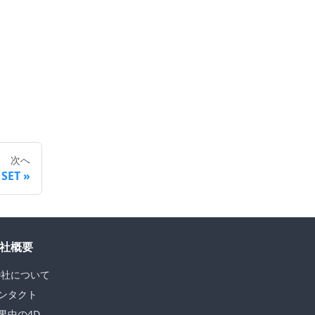
次へ
 SET
社概要
D社について
ンタクト
界中の4D