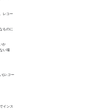
。レコー
なものに
いか
ない場
い(
レコー
でインス