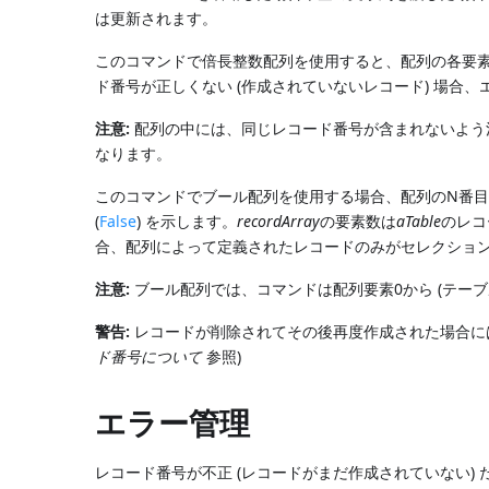
は更新されます。
このコマンドで倍長整数配列を使用すると、配列の各要
ド番号が正しくない (作成されていないレコード) 場合、エ
注意:
配列の中には、同じレコード番号が含まれないよう
なります。
このコマンドでブール配列を使用する場合、配列のN番目
(
False
) を示します。
recordArray
の要素数は
aTable
のレコ
合、配列によって定義されたレコードのみがセレクショ
注意:
ブール配列では、コマンドは配列要素0から (テーブ
警告:
レコードが削除されてその後再度作成された場合に
ド番号について
参照)
エラー管理
レコード番号が不正 (レコードがまだ作成されていない) 