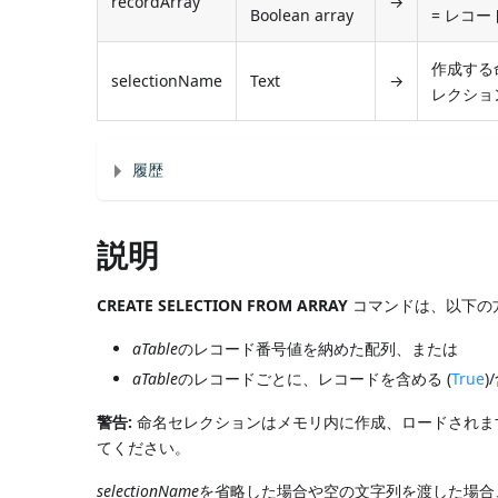
recordArray
→
Boolean array
= レコ
作成する
selectionName
Text
→
レクショ
履歴
説明
CREATE SELECTION FROM ARRAY
コマンドは、以下の
aTable
のレコード番号値を納めた配列、または
aTable
のレコードごとに、レコードを含める (
True
)
警告:
命名セレクションはメモリ内に作成、ロードされま
てください。
selectionName
を省略した場合や空の文字列を渡した場合