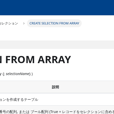
セレクション
CREATE SELECTION FROM ARRAY
N FROM ARRAY
y
{;
selectionName
} )
説明
ョンを作成するテーブル
号の配列, または ブール配列 (True = レコードをセレクションに含める 