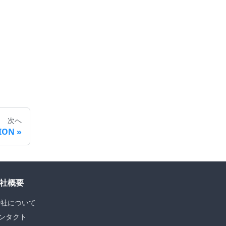
次へ
TION
社概要
D社について
ンタクト