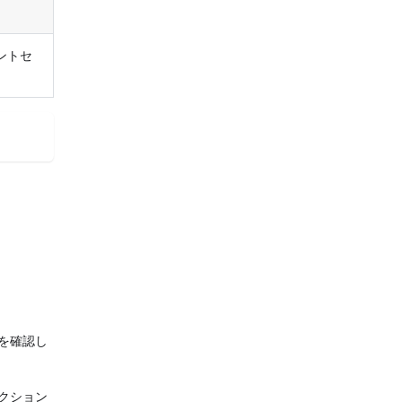
ントセ
を確認し
クション