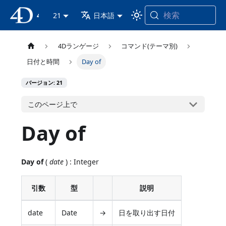
検索
4D ドキュメンテーション
21
日本語
4Dランゲージ
コマンド(テーマ別)
日付と時間
Day of
バージョン: 21
このページ上で
Day of
Day of
(
date
) : Integer
引数
型
説明
date
Date
→
日を取り出す日付