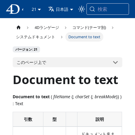
検索
4D ドキュメンテーション
21
日本語
4Dランゲージ
コマンド(テーマ別)
システムドキュメント
Document to text
バージョン: 21
このページ上で
Document to text
Document to text
(
fileName
{;
charSet
{;
breakMode
}} )
: Text
引数
型
説明
ドキュメント名ま