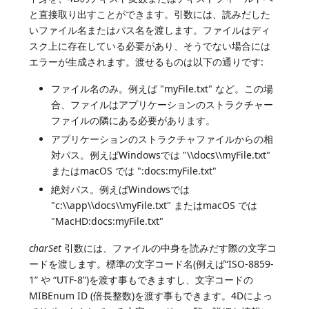
と直接取り出すことができます。引数には、読みだした
いファイル名またはパス名を渡します。ファイルはディ
スク上に存在している必要があり、そうでない場合には
エラーが生成されます。渡せるものは以下の通りです:
ファイル名のみ。例えば "myFile.txt" など。この場
合、ファイルはアプリケーションのストラクチャー
ファイルの隣にある必要があります。
アプリケーションのストラクチャファイルからの相
対パス。例えばWindowsでは "\\docs\\myFile.txt"
またはmacOS では ":docs:myFile.txt"
絶対パス。例えばWindowsでは
"c:\\app\\docs\\myFile.txt" またはmacOS では
"MacHD:docs:myFile.txt"
charSet
引数には、ファイルの中身を読みだす際の文字コ
ードを渡します。標準の文字コード名(例えば“ISO-8859-
1” や “UTF-8”)を渡す事もできますし、文字コードの
MIBEnum ID (倍長整数)を渡す事もできます。4Dによっ