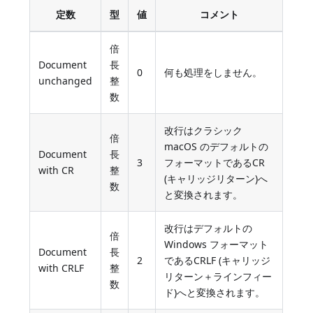
定数
型
値
コメント
倍
Document
長
0
何も処理をしません。
unchanged
整
数
改行はクラシック
倍
macOS のデフォルトの
Document
長
3
フォーマットであるCR
with CR
整
(キャリッジリターン)へ
数
と変換されます。
改行はデフォルトの
倍
Windows フォーマット
Document
長
2
であるCRLF (キャリッジ
with CRLF
整
リターン＋ラインフィー
数
ド)へと変換されます。