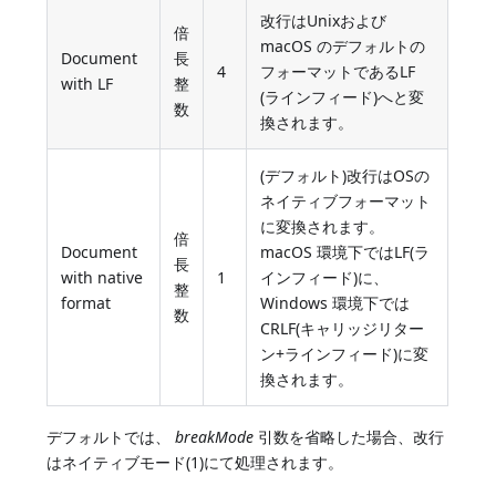
改行はUnixおよび
倍
macOS のデフォルトの
Document
長
4
フォーマットであるLF
with LF
整
(ラインフィード)へと変
数
換されます。
(デフォルト)改行はOSの
ネイティブフォーマット
に変換されます。
倍
Document
macOS 環境下ではLF(ラ
長
with native
1
インフィード)に、
整
format
Windows 環境下では
数
CRLF(キャリッジリター
ン+ラインフィード)に変
換されます。
デフォルトでは、
breakMode
引数を省略した場合、改行
はネイティブモード(1)にて処理されます。