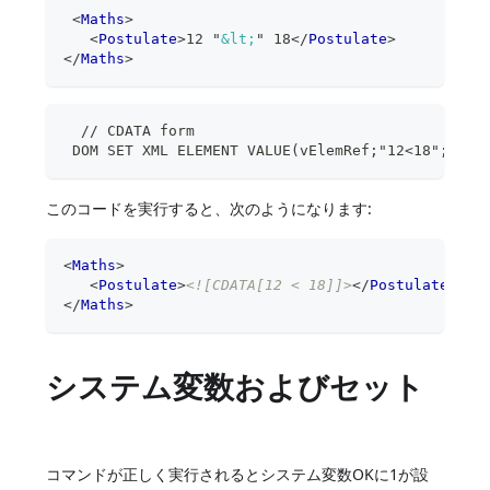
<
Maths
>
<
Postulate
>
12 "
&lt;
" 18
</
Postulate
>
</
Maths
>
  // CDATA form
 DOM SET XML ELEMENT VALUE(vElemRef;"12<18";*)
このコードを実行すると、次のようになります:
<
Maths
>
<
Postulate
>
<![CDATA[12 < 18]]>
</
Postulate
>
</
Maths
>
システム変数およびセット
コマンドが正しく実行されるとシステム変数OKに1が設