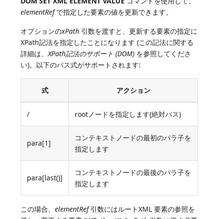
DOM SET XML ELEMENT VALUE
コマンドを使用して、
elementRef
で指定した要素の値を更新できます。
オプションの
xPath
引数を渡すと、更新する要素の指定に
XPath記法を指定したことになります (この記法に関する
詳細は、
XPath記法のサポート (DOM)
を参照してくださ
い)。以下のパス式がサポートされます:
式
アクション
/
rootノードを指定します(絶対パス)
コンテキストノードの最初のパラ子を
para[1]
指定します
コンテキストノードの最後のパラ子を
para[last()]
指定します
この場合、
elementRef
引数にはルートXML 要素の参照を