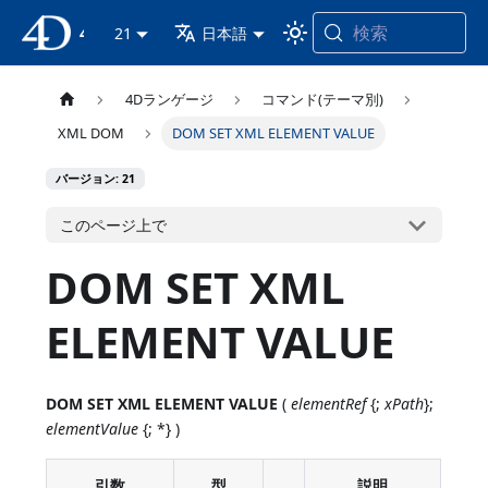
検索
4D ドキュメンテーション
21
日本語
4Dランゲージ
コマンド(テーマ別)
XML DOM
DOM SET XML ELEMENT VALUE
バージョン: 21
このページ上で
DOM SET XML
ELEMENT VALUE
DOM SET XML ELEMENT VALUE
(
elementRef
{;
xPath
};
elementValue
{; *} )
引数
型
説明