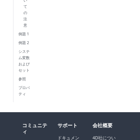
い
て
の
注
意
例題 1
例題 2
システ
ム変数
および
セット
参照
プロパ
ティ
コミュニテ
サポート
会社概要
ィ
ドキュメン
4D社につい