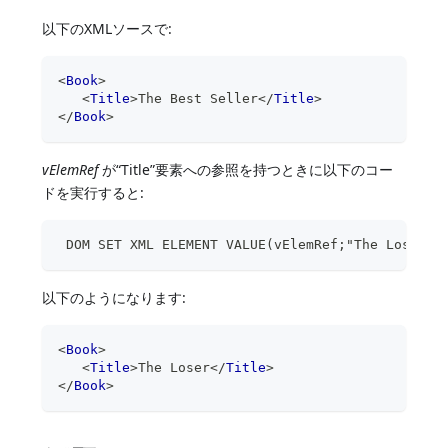
以下のXMLソースで:
<
Book
>
<
Title
>
The Best Seller
</
Title
>
</
Book
>
vElemRef
が“Title”要素への参照を持つときに以下のコー
ドを実行すると:
 DOM SET XML ELEMENT VALUE(vElemRef;"The Loser")
以下のようになります:
<
Book
>
<
Title
>
The Loser
</
Title
>
</
Book
>