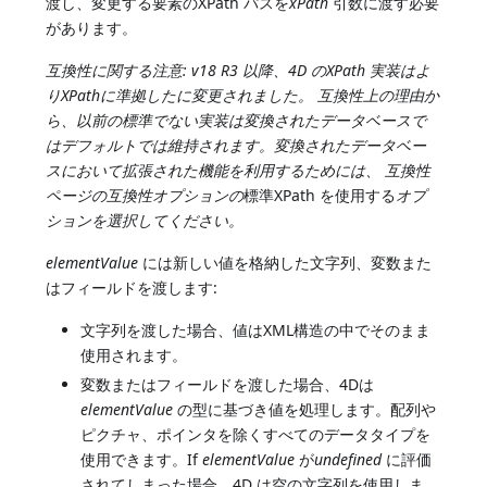
渡し、変更する要素のXPath パスを
xPath
引数に渡す必要
があります。
互換性に関する注意:
v18 R3 以降、4D のXPath 実装はよ
りXPathに準拠したに変更されました。
互換性上の理由か
ら、以前の標準でない実装は変換されたデータベースで
はデフォルトでは維持されます。変換されたデータベー
スにおいて拡張された機能を利用するためには、
互換性
ページの互換性オプションの
標準XPath を使用する
オプ
ションを選択してください。
elementValue
には新しい値を格納した文字列、変数また
はフィールドを渡します:
文字列を渡した場合、値はXML構造の中でそのまま
使用されます。
変数またはフィールドを渡した場合、4Dは
elementValue
の型に基づき値を処理します。配列や
ピクチャ、ポインタを除くすべてのデータタイプを
使用できます。If
elementValue
が
undefined
に評価
されてしまった場合、4D は空の文字列を使用しま