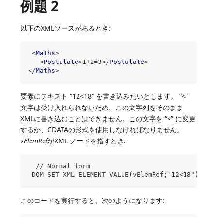
例題 2
以下のXMLソースがあるとき:
<
Maths
>
<
Postulate
>
1+2=3
</
Postulate
>
</
Maths
>
要素にテキスト “12<18” を書き込みたいとします。 “<”
文字は受け入れられないため、この文字列をそのまま
XMLに書き込むことはできません。この文字を “<” に変更
するか、CDATAの形式を使用しなければなりません。
vElemRef
がXML
ノードを指すとき:
  // Normal form
 DOM SET XML ELEMENT VALUE(vElemRef;"12<18")
このコードを実行すると、次のようになります: