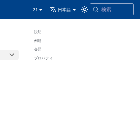
検索
21
日本語
説明
例題
参照
プロパティ