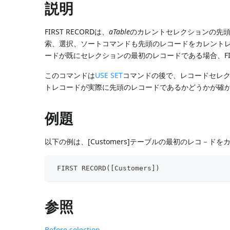
説明
FIRST RECORDは、
aTable
のカレントセレクションの先
索、選択、ソートコマンドも先頭のレコードをカレント
ードが既にセレクションの最初のレコードである場合、FIR
このコマンドは
USE SET
コマンドの後で、レコードセレ
トレコードが実際に先頭のレコードであるかどうかが確
例題
以下の例は、[Customers]テーブルの最初のレコ－ド
 FIRST RECORD([Customers])
参照
Before selection