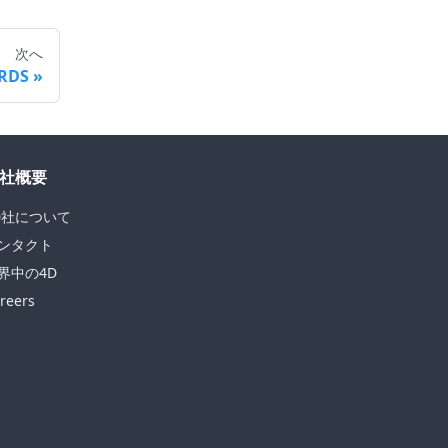
次へ
ORDS
社概要
D社について
ンタクト
界中の4D
reers