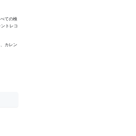
すべての検
レントレコ
し、カレン